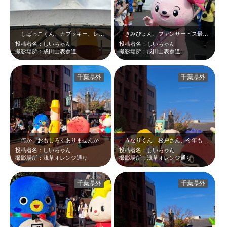
しばっこくん、カブッキー、レルヒさん、松戸さん。3年前の成田詣のステージです…
きみぴょん、ファンサービス最高＼(^o^) ／あれ？松戸さん？？しばっこくん…
投稿者名：しいちゃん
投稿者名：しいちゃん
撮影場所：成田山表参道
撮影場所：成田山表参道
千葉県外
千葉県外
何か、おもしろくありませんか？こちらのお写真！！うなりくんは目立っていますが…
うなりくん、松戸さん、今年も来てくれるんだよね？一緒にクリスマス過ごせるんだ…
投稿者名：しいちゃん
投稿者名：しいちゃん
撮影場所：浅草オレンジ通り
撮影場所：浅草オレンジ通り
千葉県外
千葉県外