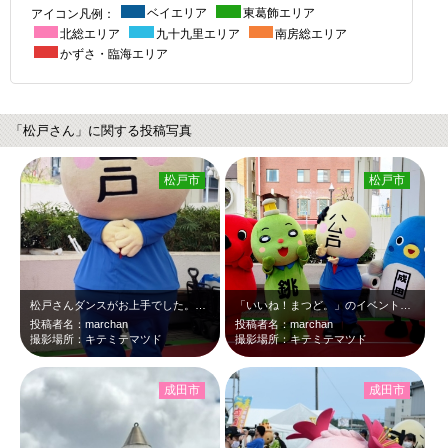
アイコン凡例：
ベイエリア
東葛飾エリア
北総エリア
九十九里エリア
南房総エリア
かずさ・臨海エリア
「松戸さん」に関する投稿写真
松戸市
松戸市
松戸さんダンスがお上手でした。めっちゃフレンドリーでした。
「いいね！まつど。」のイベントでゆるキャラコラボのステージを見てきました。めっ…
投稿者名：marchan
投稿者名：marchan
撮影場所：キテミテマツド
撮影場所：キテミテマツド
成田市
成田市