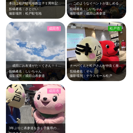
本日は松戸駐屯地創立７１周年記念行事 夏は花火大会で楽しませて貰ったが、今日…
このようなイベントが楽しめるようになり、日常がかなり戻ってきたことを体と心で…
投稿者名：さとけい
投稿者名：しいちゃん
撮影場所：松戸駐屯地
撮影場所：成田山表参道
成田市
松戸市
成田にお友達がた～くさん！！「ご当地キャラ成田詣2023 うなかぶき」、大成…
チーバくんと松戸さんが仲良く座ってる姿が可愛くて写真を撮りました。チーバくんが…
投稿者名：しいちゃん
投稿者名：そら
撮影場所：成田山表参道
撮影場所：テラスモール松戸
成田市
3年ぶりに表参道を歩く千葉県のご当地キャラたち。3年と言っても、2019年は台…