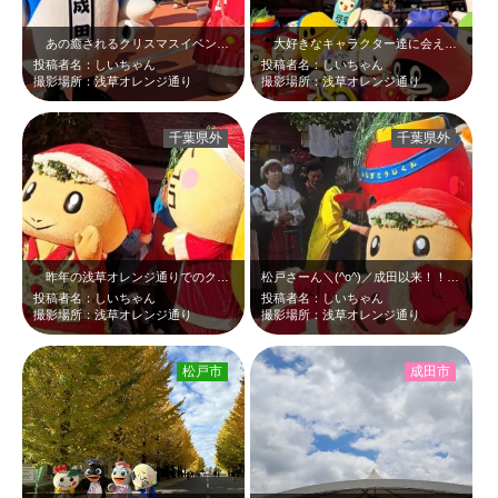
あの癒されるクリスマスイベントからもう半年ですか…。今年もまた行こう！！千葉…
大好きなキャラクター達に会えて幸せな浅草でのクリスマス＼(^o^)／ちなみに…
投稿者名：しいちゃん
投稿者名：しいちゃん
撮影場所：浅草オレンジ通り
撮影場所：浅草オレンジ通り
千葉県外
千葉県外
昨年の浅草オレンジ通りでのクリスマスイベントでのお写真です！！ホヌッピー、松…
松戸さーん＼(^o^)／成田以来！！お久しぶり！！
投稿者名：しいちゃん
投稿者名：しいちゃん
撮影場所：浅草オレンジ通り
撮影場所：浅草オレンジ通り
松戸市
成田市