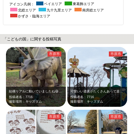
アイコン凡例：
ベイエリア
東葛飾エリア
北総エリア
九十九里エリア
南房総エリア
かずさ・臨海エリア
「こどもの国」に関する投稿写真
市原市
市原市
結構リアルに動いていましたね😆 迫力あります。
可愛いい遊具がたくさんあって楽しめます。
投稿者名：7716
投稿者名：7716
撮影場所：キッズダム
撮影場所：キッズダム
市原市
市原市