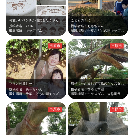
可愛いいベンチが他にもたくさんあります。
こどものくに
投稿者名：7716
投稿者名：ももちゃん
撮影場所：キッズダム
撮影場所：千葉こどもの国キッズダム
市原市
市原市
ママと仲良し〜！
息子にせがまれて市原のキッズダムに行って来ました。ティラノサウルスかジープを襲…
投稿者名：あーちゃん
投稿者名：ひろと本線
撮影場所：千葉こどもの国キッズダム
撮影場所：キッズダム、大恐竜ランド
市原市
市原市