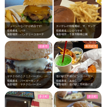
ジューシーなパテが絶品です!
チバテレの情報番組、ザ・サンデーでも紹介していた焼印付きバーガー。 美味しい！
投稿者名：パテ
投稿者名：シロウサギ
撮影場所：パンテリーコヨーテ
撮影場所：千葉市動物公園
佐倉市
南房総市
ヤチクロのニクニクバーガー。 パテ☓2のボリューミーなハンバーガーです。味も…
道の駅三芳村のビンゴバーガー。 お肉がジューシーでとってもおいしくいただきま…
投稿者名：バーガーキング
投稿者名：あゆし
撮影場所：ヤチクロバーガー
撮影場所：道の駅三芳村鄙の里
多古町
多古町