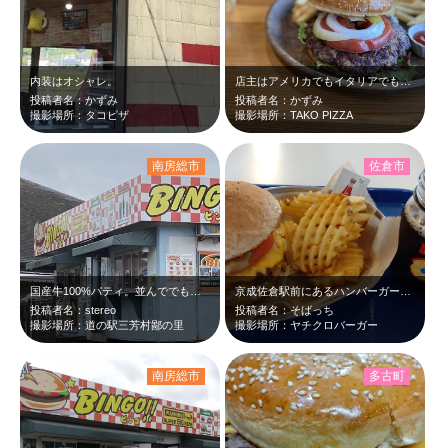
内装はオシャレ。
店主はアメリカでもイタリアでもない。 ドーム型の飲食店。 和牛100%、お…
投稿者名：かずみ
投稿者名：かずみ
撮影場所：タコピザ
撮影場所：TAKO PIZZA
南房総市
佐倉市
国産牛100%パティ。並んででも食べる価値ありますよ。
京成佐倉駅前にあるハンバーガー屋さんです。 八千代黒牛を使ったパテと、地元で…
投稿者名：stereo
投稿者名：そばっち
撮影場所：道の駅三芳村鄙の里
撮影場所：ヤチクロバーガー
南房総市
多古町