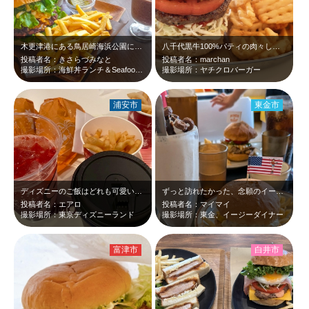
木更津港にある鳥居崎海浜公園に新しいお店がヽ(｀▽´)/ 木更津にて食堂に居…
八千代黒牛100%パティの肉々しさがすごい！噛むほどに溢れるジューシーな旨味に…
投稿者名：きさらづみなと
投稿者名：marchan
撮影場所：海鮮丼ランチ＆Seafood Dinner C7
撮影場所：ヤチクロバーガー
浦安市
東金市
ディズニーのご飯はどれも可愛いし美味しかったです。
ずっと訪れたかった、念願のイージーダイナーにて、ボリューム満点のハンバーガーを…
投稿者名：エアロ
投稿者名：マイマイ
撮影場所：東京ディズニーランド
撮影場所：東金、イージーダイナー
富津市
白井市