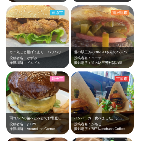
茂原市
南房総市
カニ丸ごと揚げてあり、バリバリと食べました。エビの尻尾が好きな私には、うってつ…
道の駅三芳のBINGOさんのハンバーガー！とても美味しかったです！
投稿者名：かずみ
投稿者名：ニーナ
撮影場所：ドムドム
撮影場所：道の駅三芳村鄙の里
銚子市
市原市
雨ゴルフの後へとへとでお邪魔しました。チャウダーもハンバーガーもとても美味しく…
ハンバーガー食べました。ジューシーでとても美味しかったです。 コーヒーの焙煎…
投稿者名：yuumi
投稿者名：がちこ
撮影場所：Around the Corner
撮影場所：787 Nanohana Coffee Roaster