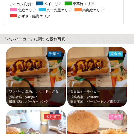
アイコン凡例：
ベイエリア
東葛飾エリア
北総エリア
九十九里エリア
南房総エリア
かずさ・臨海エリア
「ハンバーガー」に関する投稿写真
千葉市
東金市
ワッパーが至高。ホットドッグも美味であった。
合言葉オールヘビー
投稿者名：yakijake
投稿者名：yakijake
撮影場所：バーガーキング
撮影場所：バーガーキング東金店
木更津市
佐倉市