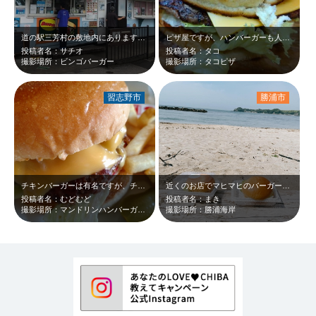
道の駅三芳村の敷地内にあります。ハンバ―ガ―ショップです。大きくてボリューム満…
ピザ屋ですが、ハンバーガーも人気です。 黒毛和牛100％のパテは絶品です。 …
投稿者名：サチオ
投稿者名：タコ
撮影場所：ビンゴバーガー
撮影場所：タコピザ
習志野市
勝浦市
チキンバーガーは有名ですが、チーズバーガーも絶品。
近くのお店でマヒマヒのバーガーを買いました。せっかくなので海辺で朝ごはん！
投稿者名：むどむど
投稿者名：まき
撮影場所：マンドリンハンバーガーキッチン
撮影場所：勝浦海岸