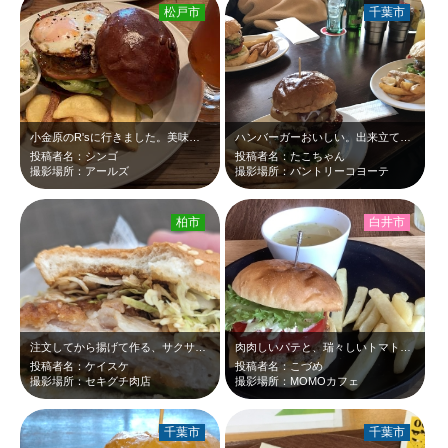
松戸市
千葉市
小金原のR'sに行きました。美味しかったです。
ハンバーガーおいしい。出来立て、お肉さジューシー、パンうまいうまい
投稿者名：シンゴ
投稿者名：たこちゃん
撮影場所：アールズ
撮影場所：パントリーコヨーテ
柏市
白井市
注文してから揚げて作る、サクサクジューシーなみるふぃ～ゆカツバーガーです。
肉肉しいパテと、瑞々しいトマトの相性が抜群です。 大き過ぎないバンズは、かぶ…
投稿者名：ケイスケ
投稿者名：こづめ
撮影場所：セキグチ肉店
撮影場所：MOMOカフェ
千葉市
千葉市