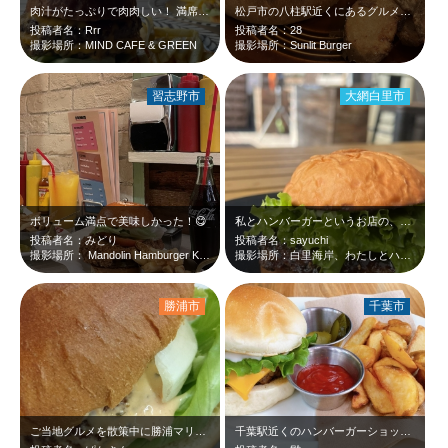
肉汁がたっぷりで肉肉しい！ 満席だったため、テラス席で美味しく頂きました。
松戸市の八柱駅近くにあるグルメバーガー屋さん。肉肉しいパティが美味しい。
投稿者名：Rrr
投稿者名：28
撮影場所：MIND CAFE & GREEN
撮影場所：Sunlit Burger
習志野市
大網白里市
ボリューム満点で美味しかった！😋
私とハンバーガーというお店の、てりやきバーガーをいただきました 自家製のソー…
投稿者名：みどり
投稿者名：sayuchi
撮影場所： Mandolin Hamburger Kitchen
撮影場所：白里海岸、わたしとハンバーガー
勝浦市
千葉市
ご当地グルメを散策中に勝浦マリンバーガーを発見！ ソースが絶妙な担々風😏 …
千葉駅近くのハンバーガーショップでランチをいただきました！ チーズバーガー美…