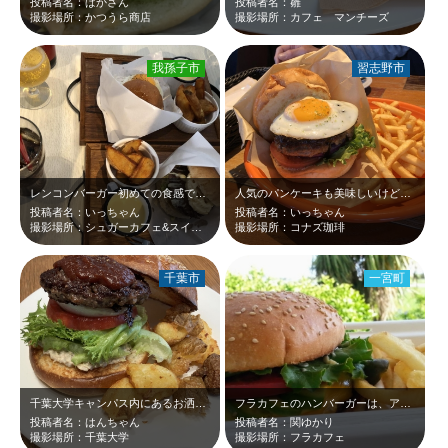
投稿者名：ぱかさん
投稿者名：雛
撮影場所：かつうら商店
撮影場所：カフェ マンチーズ
我孫子市
習志野市
レンコンバーガー初めての食感で美味。
人気のパンケーキも美味しいけどハンバーガーも絶品！
投稿者名：いっちゃん
投稿者名：いっちゃん
撮影場所：シュガーカフェ&スイーツ
撮影場所：コナズ珈琲
千葉市
一宮町
千葉大学キャンパス内にあるお洒落なレストラン ハンバーガーが肉肉しくて美味し…
フラカフェのハンバーガーは、アメリカのハンバーガーぐらい大きいです。全部が手作…
投稿者名：はんちゃん
投稿者名：関ゆかり
撮影場所：千葉大学
撮影場所：フラカフェ