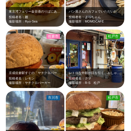
東京湾フェリー金谷港のりばにあるハンバーガーショップ「Ryo-Sea」でテイク…
パン屋さんのカフェでいただいたボリューム満点のハンバーガー。カツサンドもなかな…
投稿者名：雛
投稿者名：よっちゃん
撮影場所：Ryo-Sea
撮影場所：MOMOCAFE
佐倉市
松戸市
京成佐倉駅すぐの「ヤチクロバーガー」 お店の名前を冠したヤチクロバーガーにチ…
レトロな外観が目を引く、おしゃれなハンバーガー屋さん「R-S」。 アメリカン…
投稿者名：レモン
投稿者名：クマ
撮影場所：ヤチクロバーガー
撮影場所：R-S 松戸
市川市
松戸市