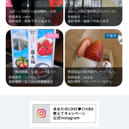
上総一ノ宮駅から徒歩圏内、玉前神社のすぐ近くにある美味しい和菓子屋さんです。 …
みかん大福と季節限定のメロン大福を頂いて美味しかったです。
投稿者名：nico
投稿者名：いここ
撮影場所：和菓子司 かねきち
撮影場所：御菓子司角八本店
成田市
千葉市
「春の到来」を感じさせるスイーツ☆おすすめです！！ハッピーハッピースプリング…
季節限定の苺大福クレープ！もっちもちのぎゅうひと甘酸っぱいいちご、あんこの相性…
投稿者名：しいちゃん
投稿者名：みはる
撮影場所：なごみの米屋總本店
撮影場所：クレープリーカフェ マゼンタース