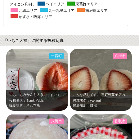
アイコン凡例：
ベイエリア
東葛飾エリア
北総エリア
九十九里エリア
南房総エリア
かずさ・臨海エリア
「いちご大福」に関する投稿写真
一宮町
八街市
いちごもみかんも大きい すごく美味しい
こんな感じです。 三好野菓子店の１個750円のいちご大福です。テミスボー…
投稿者名：Black Yebis
投稿者名：yakitori
撮影場所：角八本店
撮影場所：自宅
八街市
香取市