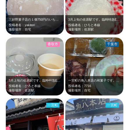
三好野菓子店の１個750円のいちご大福です。テミスボールより若干大きめ。ちなみ…
3月上旬の佐原駅です。臨時特急E257ちばのいちご紀行号に乗車し、佐原で人気の…
投稿者名：yakitori
投稿者名：ひろと本線
撮影場所：自宅
撮影場所：佐原駅
香取市
千葉市
3月上旬の佐原駅です。臨時特急E257ちばのいちご紀行号に乗車し、佐原駅で冷た…
一宮町の角八本店の和菓子です。この時期は何と言っても🍓大福ですね。甘酸っぱくて…
投稿者名：ひろと本線
投稿者名：7716
撮影場所：佐原駅
撮影場所：自宅
一宮町
一宮町