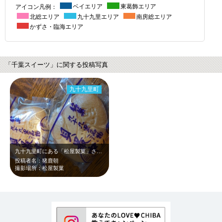
アイコン凡例：
ベイエリア
東葛飾エリア
北総エリア
九十九里エリア
南房総エリア
かずさ・臨海エリア
「千葉スイーツ」に関する投稿写真
九十九里町
九十九里町にある「松屋製菓」さんの貝最中。九十九里名物のハマグリをかたどった最…
投稿者名：猪鹿朝
撮影場所：松屋製菓