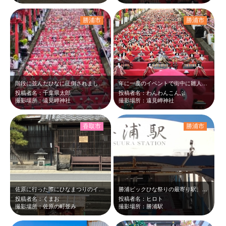
勝浦市
勝浦市
階段に並んだひなに圧倒されました!ずっと見ていても飽きなかったです
年に一度のイベントで街中に雛人形がいっぱい。 隣町の御宿もコラボで釣り飾り雛…
投稿者名：千葉県太郎
投稿者名：わんわんこんぶ
撮影場所：遠見岬神社
撮影場所：遠見岬神社
香取市
勝浦市
佐原に行った際にひなまつりのイベントをやっていたので投稿しました。
勝浦ビックひな祭りの最寄り駅、勝浦駅の階段に絵が描かれていました。大きくて綺麗…
投稿者名：くまお
投稿者名：ヒロト
撮影場所：佐原の町並み
撮影場所：勝浦駅