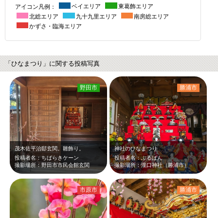
アイコン凡例：
ベイエリア
東葛飾エリア
北総エリア
九十九里エリア
南房総エリア
かずさ・臨海エリア
「ひなまつり」に関する投稿写真
野田市
勝浦市
茂木佐平治邸玄関。雛飾り。
神社のひなまつり
投稿者名：ちばらきケーン
投稿者名：ぶるばん
撮影場所：野田市市民会館玄関
撮影場所：瀧口神社（勝浦市）
市原市
勝浦市