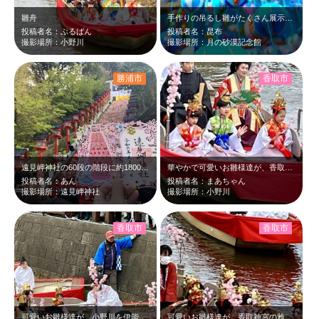
雛舟
手作りの吊るし雛がたくさん展示されておりとてもきれいでかわいかったです。
投稿者名：ぶるばん
投稿者名：昆布
撮影場所：小野川
撮影場所：月の砂漠記念館
勝浦市
香取市
遠見岬神社の60段の階段に約1800体もの雛人形が展示されていて、御朱印と一緒…
華やかで可愛いお雛様達が、香取神宮の雅楽の音色と共に水上パレードします。
投稿者名：あん
投稿者名：まあちゃん
撮影場所：遠見岬神社
撮影場所：小野川
香取市
香取市
可愛いお雛様達が、小野川を伊能忠敬旧宅前から入舟橋公園迄往復水上パレードします…
可愛いお雛様達が、香取神宮の雅楽と共に水上パレードします。 華やかでほっこり…