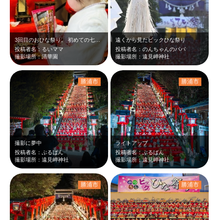
3回目のおひな祭り。 初めての七段飾りの大きなお雛様を見て目がキラキラしてい…
遠くから見たビックひな祭り
投稿者名：るいママ
投稿者名：のんちゃんのパパ
撮影場所：清華園
撮影場所：遠見岬神社
勝浦市
勝浦市
撮影に夢中
ライトアップ
投稿者名：ぶるばん
投稿者名：ぶるばん
撮影場所：遠見岬神社
撮影場所：遠見岬神社
勝浦市
勝浦市