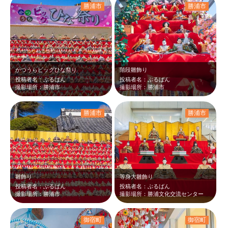
勝浦市
勝浦市
かつうらビッグひな祭り
階段雛飾り
投稿者名：ぶるばん
投稿者名：ぶるばん
撮影場所：勝浦市
撮影場所：勝浦市
勝浦市
勝浦市
雛飾り
等身大雛飾り
投稿者名：ぶるばん
投稿者名：ぶるばん
撮影場所：勝浦市
撮影場所：勝浦文化交流センター
御宿町
御宿町