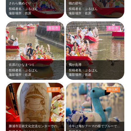
さわら雛めぐり
桃の節句
投稿者名：ぶるばん
投稿者名：ぶるばん
撮影場所：佐原
撮影場所：佐原
香取市
香取市
佐原のひなまつり
鴨が先導
投稿者名：ぶるばん
投稿者名：ぶるばん
撮影場所：佐原
撮影場所：佐原
勝浦市
御宿町
勝浦市芸術文化交流センターでの写真です。 ホールの客席に飾られたひな人形は圧巻
今年は海がテーマの様でブルーでとても綺麗でした。