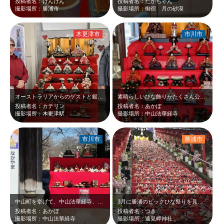
投稿者名：けんけん
投稿者名：たかちゃん
撮影場所：勝浦市
撮影場所：御宿 月の砂漠
木更津市
市川市
オーストラリアからのゲストと鋸山登山に行くのに木更津駅で乗り換え待ちの時間に撮…
素晴らしいひな飾りがたくさん公開されています
投稿者名：カテリン
投稿者名：あかぼ
撮影場所：木更津駅
撮影場所：中山法華経寺
市川市
勝浦市
中山町を挙げて、中山法華経寺、安房神社や市川市の施設で素敵なひな飾りをしています
3月に勝浦のビックひな祭りを見に行きました。 お雛様はここだけではなく、街中…
投稿者名：あかぼ
投稿者名：つき
撮影場所：中山法華経寺
撮影場所：遠見岬神社