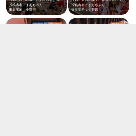
投稿者名：まあちゃん
投稿者名：まあちゃん
撮影場所：小野川
撮影場所：小野川
勝浦市
勝浦市
勝浦市街を歩いていると、店の中の階段を使って雛人形が綺麗に飾られていた。20段…
2月下旬、勝浦ビッグひな祭りに行って来ました。勝浦駅から遠見岬神社に向かう途中…
投稿者名：ヒロト
投稿者名：ひろと本線
撮影場所：勝浦市街
撮影場所：勝浦市街
勝浦市
勝浦市
2月下旬の勝浦ビッグひな祭りです。遠見岬神社の石段に置かれた雛人形のライトアッ…
2月下旬、勝浦ビッグひな祭りに行って来ました。雛人形の展示は遠見岬神社が有名で…
投稿者名：ひろと本線
投稿者名：ひろと本線