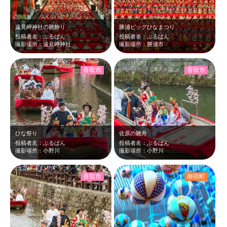
遠見岬神社の雛飾り
勝浦ビッグひなまつり
投稿者名：ぶるばん
投稿者名：ぶるばん
撮影場所：遠見岬神社
撮影場所：勝浦市
香取市
香取市
ひな祭り
佐原の雛舟
投稿者名：ぶるばん
投稿者名：ぶるばん
撮影場所：小野川
撮影場所：小野川
香取市
御宿町