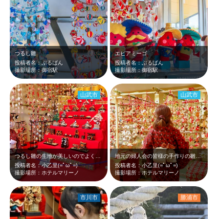
つるし雛
エビアミーゴ
投稿者名：ぶるばん
投稿者名：ぶるばん
撮影場所：御宿駅
撮影場所：御宿駅
山武市
山武市
つるし雛の生地が美しいのでよく見て欲しいです
地元の婦人会の皆様の手作りの雛飾りが素晴らしいです
投稿者名：小乙里(=ﾟωﾟ=)
投稿者名：小乙里(=ﾟωﾟ=)
撮影場所：ホテルマリーノ
撮影場所：ホテルマリーノ
市川市
勝浦市