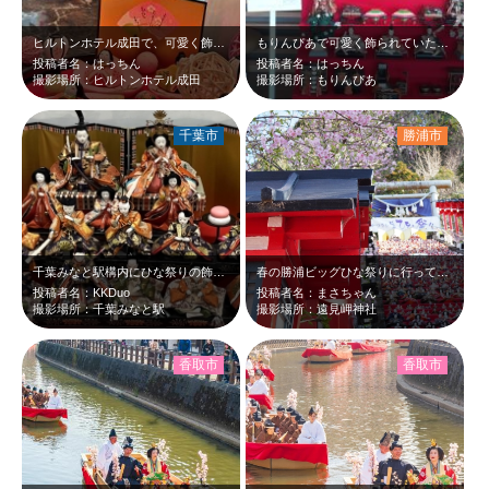
ヒルトンホテル成田で、可愛く飾られていたので撮りました。
もりんぴあで可愛く飾られていたので撮りました。
投稿者名：はっちん
投稿者名：はっちん
撮影場所：ヒルトンホテル成田
撮影場所：もりんぴあ
千葉市
勝浦市
千葉みなと駅構内にひな祭りの飾り付けがしてありました。この時期に見るとほっこり…
春の勝浦ビッグひな祭りに行ってきました。河津桜（この地方では頼朝桜とも）の満開…
投稿者名：KKDuo
投稿者名：まさちゃん
撮影場所：千葉みなと駅
撮影場所：遠見岬神社
香取市
香取市