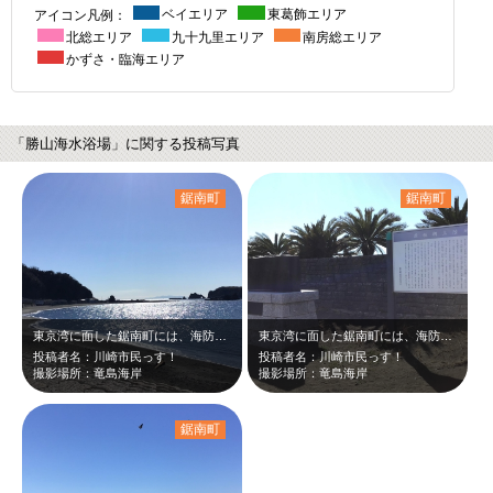
アイコン凡例：
ベイエリア
東葛飾エリア
北総エリア
九十九里エリア
南房総エリア
かずさ・臨海エリア
「勝山海水浴場」に関する投稿写真
鋸南町
鋸南町
東京湾に面した鋸南町には、海防の役割も担った海城と共に史跡も存在しており、その…
東京湾に面した鋸南町には、海防の役割も担った海城と共に史跡も存在しており、その…
投稿者名：川崎市民っす！
投稿者名：川崎市民っす！
撮影場所：竜島海岸
撮影場所：竜島海岸
鋸南町