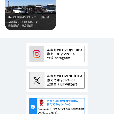
JRバス関東のバスツアー【第5弾！山城ガール むつみ隊長と いざ、海城！ 海城…
投稿者名：川崎市民っす！
撮影場所：竜島海岸