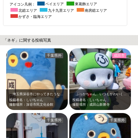
アイコン凡例：
ベイエリア
東葛飾エリア
北総エリア
九十九里エリア
南房総エリア
かずさ・臨海エリア
「ネギ」に関する投稿写真
千葉県外
成田市
埼玉県深谷市にやってきたうなりくん。お友だちのふっかちゃんのお誕生日を祝うた…
ふっかちゃん、いつもかわいく、ファンサービス最高なのだ＼(^o^) ／また成…
投稿者名：しいちゃん
投稿者名：しいちゃん
撮影場所：深谷市民文化会館
撮影場所：成田山新勝寺
千葉県外
千葉県外