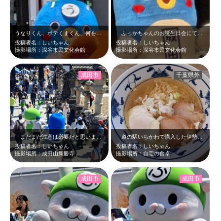
うなりくん、ポテくまくん、何を話しているの？
ふっかちゃんのお誕生日会にて、またまたうなりくんに会いましたー＼(^o^) …
投稿者名：しいちゃん
投稿者名：しいちゃん
撮影場所：深谷市民文化会館
撮影場所：深谷市民文化会館
成田市
千葉県外
まだまだ注意は必要だと思いますが、このようなハッピーハッピーなイベントがまた…
道の駅いちかわで購入した伊勢えびのラーメンを作りましたー＼(^o^) ／卵と…
投稿者名：しいちゃん
投稿者名：しいちゃん
撮影場所：成田山新勝寺
撮影場所：自宅の食卓
成田市
成田市