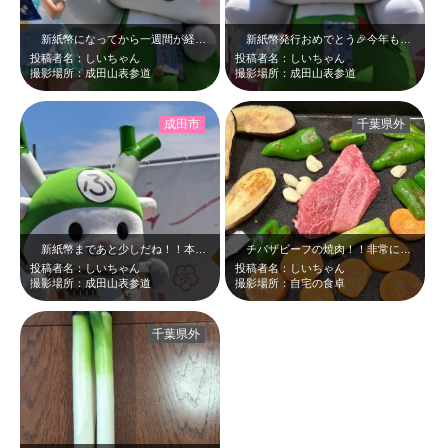
新紙幣になってから一週間が経ちますね☆ふっかちゃん、成田でもしっかりPRして…
新紙幣発行おめでとう🎉今年も昨年もたくさん成田でPRしてたね☆うなりくんも昨…
投稿者名：しいちゃん
投稿者名：しいちゃん
撮影場所：成田山表参道
撮影場所：成田山表参道
成田市
千葉県外
新紙幣まであと少しだね！！本当にあと少し！！成田でもきちんとPRしていました…
チバザビーフの焼肉！！非常に美味でしたー＼(^o^)／お肉やっぱり目立つなぁ…
投稿者名：しいちゃん
投稿者名：しいちゃん
撮影場所：成田山表参道
撮影場所：自宅の食卓
千葉県外