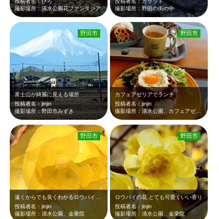
投稿者名：ひろ
投稿者名：カラット
撮影場所：清水公園花ファンタジア
撮影場所：野田の街の中
野田市
野田市
富士山が綺麗に見える場所
カフェアゼリアでランチ
投稿者名：jinjin
投稿者名：jinjin
撮影場所：野田市みずき
撮影場所：清水公園、カフェアゼリア
野田市
野田市
遠くからでも良くわかるロウバイの花
ロウバイの花 とても可愛くいい香り
投稿者名：jinjin
投稿者名：jinjin
撮影場所：清水公園、金乗院
撮影場所：清水公園、金乗院