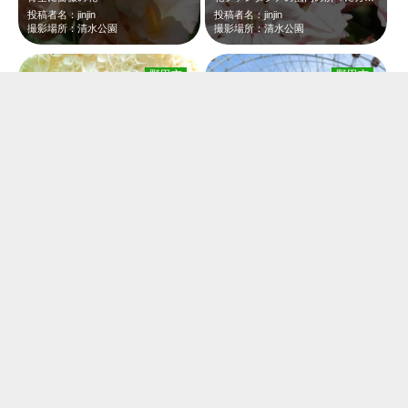
投稿者名：jinjin
投稿者名：jinjin
撮影場所：清水公園
撮影場所：清水公園
野田市
野田市
横から見たら…クマのぬいぐるみ
野田のもりのゆうえんちです。 小さな息子とお姉さんになった娘がどちらも楽しん…
投稿者名：jinjin
投稿者名：かなたママ
撮影場所：清水公園
撮影場所：もりのゆうえんち
野田市
野田市
青空に映えるムギナデシコ
ムギナデシコ畑に小さなトンネル 所々にポピーが華やか
投稿者名：jinjin
投稿者名：jinjin