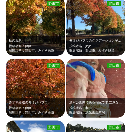
野田市
野田市
秋の風景
モミジバフウのグラデーションがとても綺麗です
投稿者名：jinjin
投稿者名：jinjin
撮影場所：野田市、みずき緑道
撮影場所：野田市、みずき緑道
野田市
野田市
みずき緑道のモミジバフウ
清水公園内にある寺院です 立派な仁王像がありました
投稿者名：jinjin
投稿者名：和
撮影場所：野田市、みずき緑道
撮影場所：慈光山金乘院
野田市
野田市