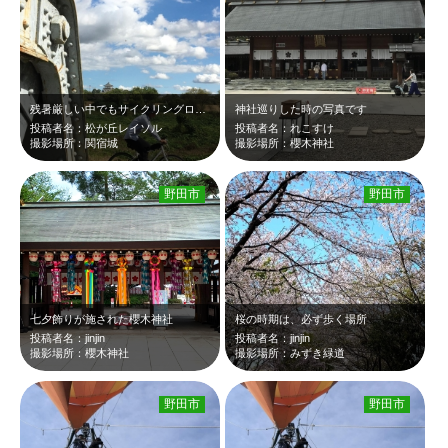
残暑厳しい中でもサイクリングロードを颯爽とかけ向ける
神社巡りした時の写真です
投稿者名：松が丘レイソル
投稿者名：れこすけ
撮影場所：関宿城
撮影場所：櫻木神社
野田市
野田市
七夕飾りが施された櫻木神社
桜の時期は、必ず歩く場所
投稿者名：jinjin
投稿者名：jinjin
撮影場所：櫻木神社
撮影場所：みずき緑道
野田市
野田市