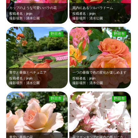
カップのような可愛いバラの花
園内にあるツルバラドーム
投稿者名：jinjin
投稿者名：jinjin
撮影場所：清水公園
撮影場所：清水公園
野田市
野田市
青空と薔薇とペチュニア
一つの薔薇で色の変化が楽しめます
投稿者名：jinjin
投稿者名：jinjin
撮影場所：清水公園
撮影場所：清水公園
野田市
野田市
青空に薔薇の花
花ファンタジアの園内の所々にカルミアの花が咲いていました 可愛い花でとても好…