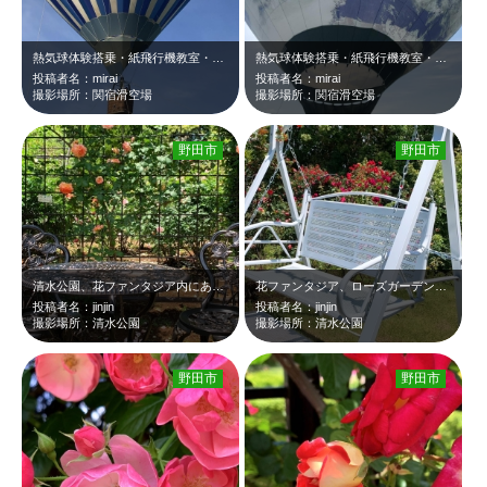
熱気球体験搭乗・紙飛行機教室・熱気球教室 令和６（2024）年６月22日 土…
熱気球体験搭乗・紙飛行機教室・熱気球教室 令和６（2024）年６月22日 土…
投稿者名：mirai
投稿者名：mirai
撮影場所：関宿滑空場
撮影場所：関宿滑空場
野田市
野田市
清水公園、花ファンタジア内にあるフォトスポット
花ファンタジア、ローズガーデン内にあるフォトスポット
投稿者名：jinjin
投稿者名：jinjin
撮影場所：清水公園
撮影場所：清水公園
野田市
野田市