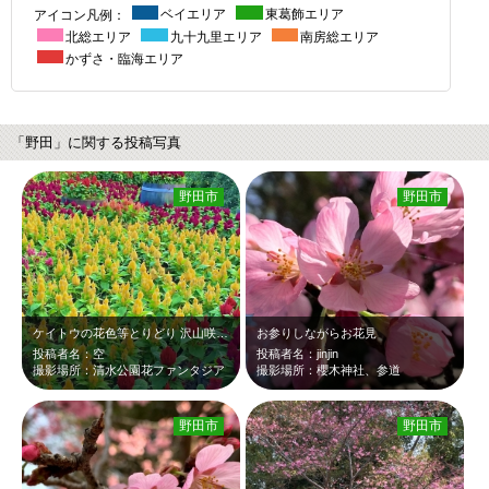
アイコン凡例：
ベイエリア
東葛飾エリア
北総エリア
九十九里エリア
南房総エリア
かずさ・臨海エリア
「野田」に関する投稿写真
野田市
野田市
ケイトウの花色等とりどり 沢山咲いていました
お参りしながらお花見
投稿者名：空
投稿者名：jinjin
撮影場所：清水公園花ファンタジア
撮影場所：櫻木神社、参道
野田市
野田市