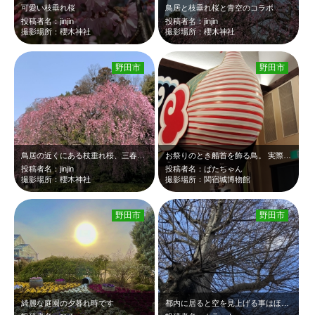
可愛い枝垂れ桜
鳥居と枝垂れ桜と青空のコラボ
投稿者名：jinjin
投稿者名：jinjin
撮影場所：櫻木神社
撮影場所：櫻木神社
野田市
野田市
鳥居の近くにある枝垂れ桜、三春小桜
お祭りのとき船首を飾る鳥。 実際のお祭りで水に浮かぶところを見たいです。
投稿者名：jinjin
投稿者名：ぱたちゃん
撮影場所：櫻木神社
撮影場所：関宿城博物館
野田市
野田市
綺麗な庭園の夕暮れ時です
都内に居ると空を見上げる事はほとんどありませんが、ココに来ると空を見上げたくな…