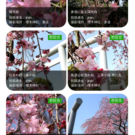
陽光桜
参道にある陽光桜
投稿者名：jinjin
投稿者名：jinjin
撮影場所：櫻木神社、参道
撮影場所：櫻木神社、参道
野田市
野田市
枝垂れ桜三春小桜
鳥居と枝垂れ桜、三春小桜 奥に見えるのは、おかめ桜
投稿者名：jinjin
投稿者名：jinjin
撮影場所：櫻木神社
撮影場所：櫻木神社
野田市
野田市