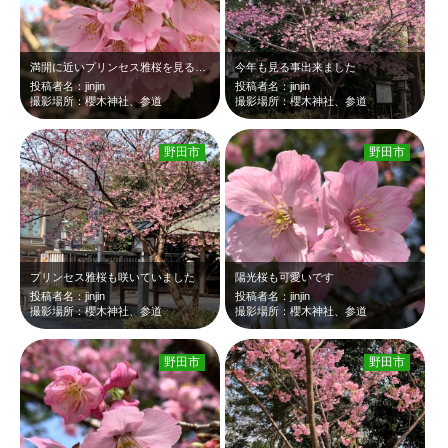
満開に近いプリンセス雅桜を見ることが出来ました
今年も見る事出来ました
投稿者名：jinjin
投稿者名：jinjin
撮影場所：櫻木神社、参道
撮影場所：櫻木神社、参道
野田市
野田市
プリンセス雅桜も咲いていました
陽光桜も可愛いです
投稿者名：jinjin
投稿者名：jinjin
撮影場所：櫻木神社、参道
撮影場所：櫻木神社、参道
野田市
野田市