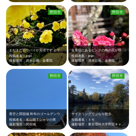
野田市
野田市
まだまだロウバイが見頃です とてもいい香り
金乗院にあるピンクの梅の花が咲き始めました
投稿者名：jinjin
投稿者名：jinjin
撮影場所：清水公園、金乗院
撮影場所：清水公園、金乗院
野田市
野田市
青空と関宿城 昨年のゴールデンウィークの東京⇨仙台550km自転車旅にて、千…
サイクリングでぶらり散歩。
投稿者名：名山堀Ｔシャツの男
投稿者名：トモ
撮影場所：関宿城
撮影場所：東京理科大学野田キャンパス