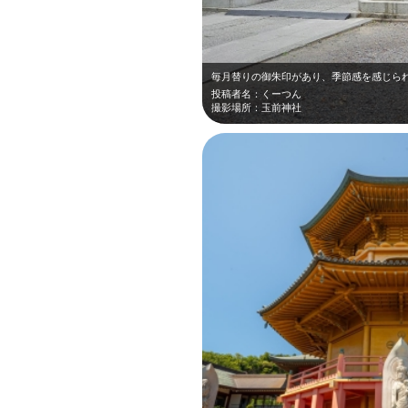
投稿者名：くーつん
撮影場所：玉前神社