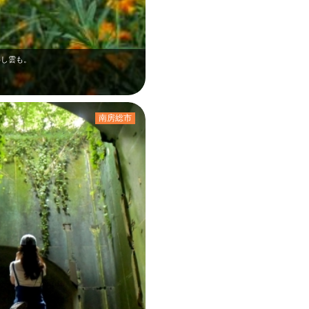
わし雲も。
南房総市