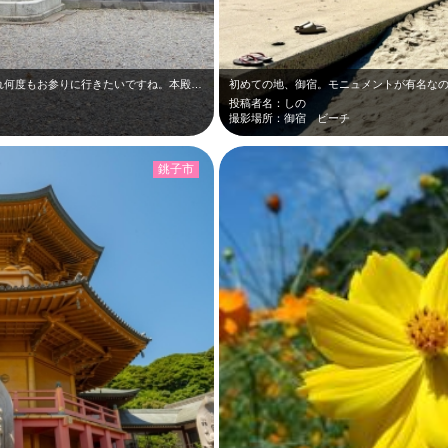
毎月替りの御朱印があり、季節感を感じられ何度もお参りに行きたいですね。本殿が荘…
投稿者名：しの
撮影場所：御宿 ビーチ
銚子市