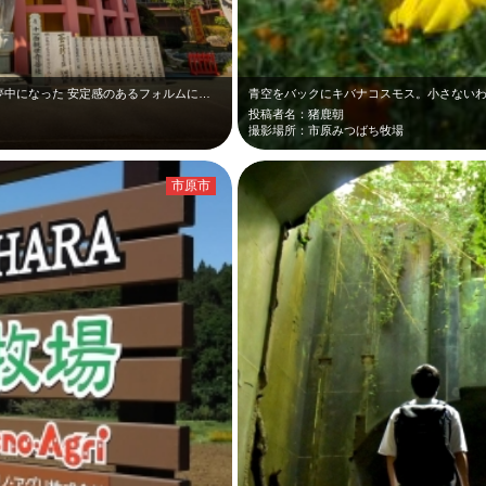
ヒマワリを撮影に行ったのに、奥の仏塔に夢中になった 安定感のあるフォルムに被…
青空をバックにキバナコスモス。小さない
投稿者名：猪鹿朝
撮影場所：市原みつばち牧場
市原市