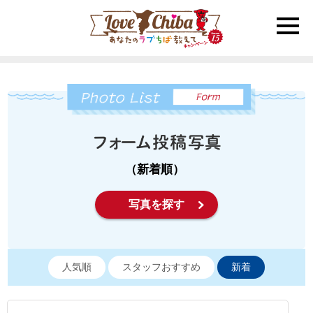
toggle
naviga
（新着順）
写真を探す
人気順
スタッフおすすめ
新着