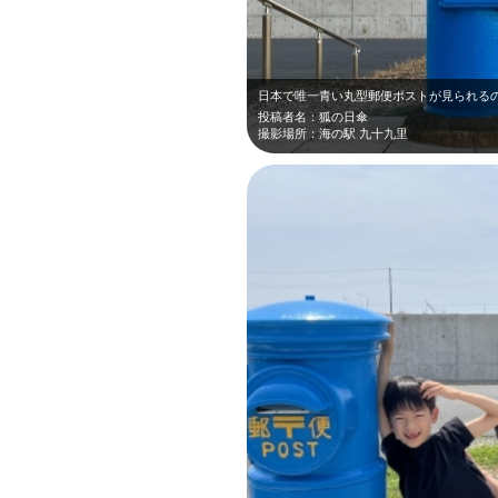
日本で唯一青い丸型郵便ポストが見られるの
投稿者名：狐の日傘
撮影場所：海の駅 九十九里