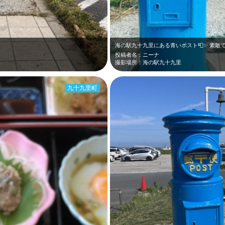
海の駅九十九里にある青いポスト📮✨ 素敵で
投稿者名：ニーナ
撮影場所：海の駅九十九里
九十九里町