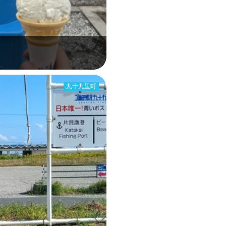
九十九里町