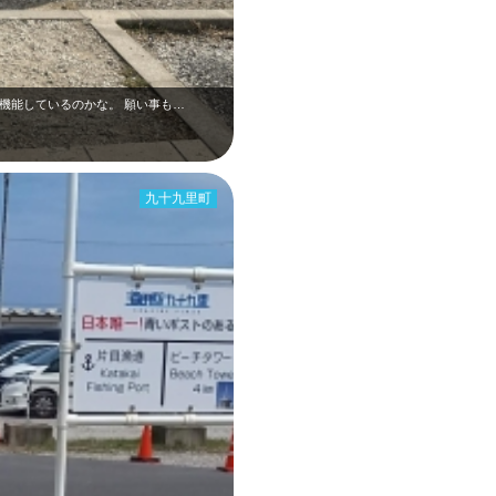
ら機能しているのかな。 願い事も…
九十九里町