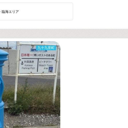
・臨海エリア
九十九里町