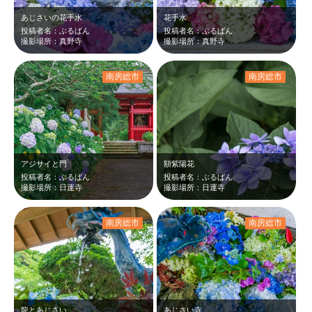
あじさいの花手水
花手水
投稿者名：ぶるばん
投稿者名：ぶるばん
撮影場所：真野寺
撮影場所：真野寺
南房総市
南房総市
アジサイと門
額紫陽花
投稿者名：ぶるばん
投稿者名：ぶるばん
撮影場所：日運寺
撮影場所：日運寺
南房総市
南房総市
龍とあじさい
あじさい寺