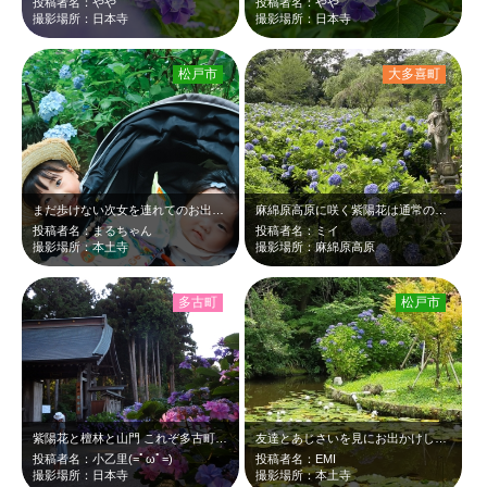
投稿者名：やや
投稿者名：やや
撮影場所：日本寺
撮影場所：日本寺
松戸市
大多喜町
まだ歩けない次女を連れてのお出掛けで、ベビーカーでは難しいかな〜と思いましたが…
麻綿原高原に咲く紫陽花は通常のアジサイより少し遅れて7月中旬頃が見頃！ 辿り…
投稿者名：まるちゃん
投稿者名：ミイ
撮影場所：本土寺
撮影場所：麻綿原高原
多古町
松戸市
紫陽花と檀林と山門 これぞ多古町日本寺
友達とあじさいを見にお出かけしました！すぐ近くだけど旅行気分で雰囲気のいい場所…
投稿者名：小乙里(=ﾟωﾟ=)
投稿者名：EMI
撮影場所：日本寺
撮影場所：本土寺