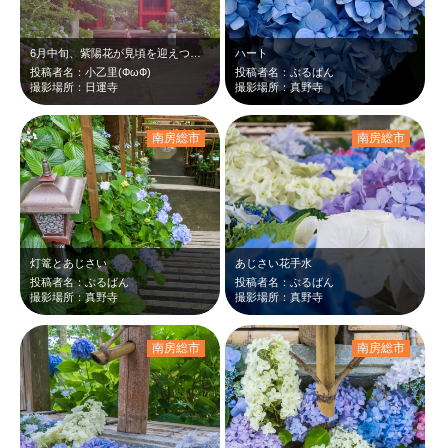
6月中旬、紫陽花が見頃を迎えつつありました。
ハート
投稿者名：小乙里(ФωФ)
投稿者名：ぶるばん
撮影場所：日運寺
撮影場所：真野寺
南房総市
南房総市
灯篭とあじさい
あじさい花手水
投稿者名：ぶるばん
投稿者名：ぶるばん
撮影場所：真野寺
撮影場所：真野寺
南房総市
南房総市