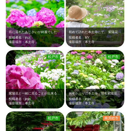
雨に濡れたあじさいが綺麗でした
初めて訪れた本土寺にて。 紫陽花がたくさんあり、魅了されました。また子供の麦…
投稿者名：わと
投稿者名：MY
撮影場所：本土寺
撮影場所：本土寺
松戸市
松戸市
紫陽花と一緒に見ることが出来る花菖蒲
何年かぶりに本土寺（別名紫陽花寺）の紫陽花を見に行ってみました。 中々見応え…
投稿者名：jinjin
投稿者名：jinjin
撮影場所：本土寺
撮影場所：本土寺
松戸市
南房総市