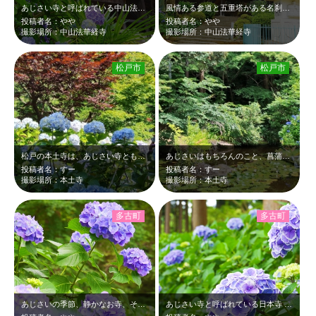
あじさい寺と呼ばれている中山法華経寺
風情ある参道と五重塔がある名刹中山法華経寺
投稿者名：やや
投稿者名：やや
撮影場所：中山法華経寺
撮影場所：中山法華経寺
松戸市
松戸市
松戸の本土寺は、あじさい寺とも呼ばれる程あじさいが有名。 菖蒲や他の花もあり…
あじさいはもちろんのこと、菖蒲、蓮の花等いろいろ楽しめる。 時期によって参拝…
投稿者名：すー
投稿者名：すー
撮影場所：本土寺
撮影場所：本土寺
多古町
多古町
あじさいの季節、静かなお寺、そのままずっと見てもやはり心が癒される
あじさい寺と呼ばれている日本寺 ブルーっぽく紫色のあじさいが満開