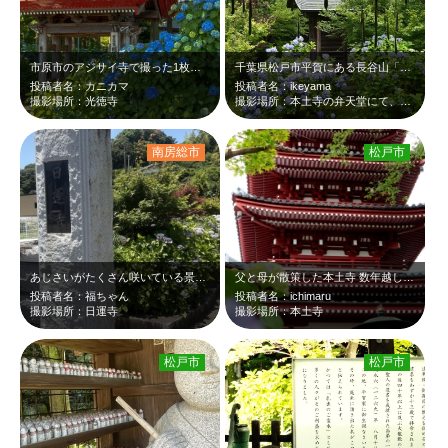
市原市のアジサイ寺で撮った1枚です。
千葉県松戸市平賀にある長谷山「本土寺」、紫陽花で有名であり、松戸の「あじさい寺…
投稿者名：カニカマ
投稿者名：ikeyama
撮影場所：光徳寺
撮影場所：本土寺の弁天堂にて、松戸市
南房総市
松戸市
あじさいがたくさん咲いている景色の良いお寺です。
父と母が散策した本土寺 数年越しに私と夫で紫陽花を観に行きました。 紫陽花…
投稿者名：福ちゃん
投稿者名：ichimaru
撮影場所：日運寺
撮影場所：本土寺
松戸市
松戸市