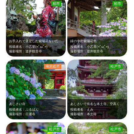
柏市
柏市
お手入れで選定した紫陽花をいただけました。 ありがとうございます。
緑の中の紫陽花色
投稿者名：小乙里(=ﾟωﾟ=)
投稿者名：小乙里(=ﾟωﾟ=)
撮影場所：逆井観音寺
撮影場所：逆井観音寺
南房総市
松戸市
あじさい寺
あじさいで有名な本土寺。空高くそびえ立つ五重の塔。階段横のあじさいを入れたかっ…
投稿者名：ぶるばん
投稿者名：えみ
撮影場所：日運寺
撮影場所：本土寺
松戸市
松戸市