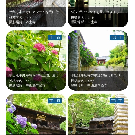
今年も本土寺にアジサイを見に行きました！秋には紅葉をみにいきます！
5月29日アジサイを見に行きましたが目的の花が咲いていなくて残念ですが菖蒲園の…
投稿者名：ァィ
投稿者名：ミキ
撮影場所：本土寺
撮影場所：本土寺
市川市
市川市
中山法華経寺境内の龍王池、夏になると蓮の花がきれいに咲くけど、今はあじさいが見…
中山法華経寺の参道の脇にも彩りのあじさいが咲いています。
投稿者名：やや
投稿者名：やや
撮影場所：中山法華経寺
撮影場所：中山法華経寺
市川市
市川市