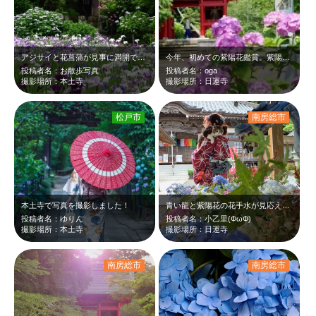
アジサイと花菖蒲が見事に満開でした
今年、初めての紫陽花鑑賞。紫陽花寺と言われている有名なお寺です。まだ満開には少…
投稿者名：お散歩写真
投稿者名：oga
撮影場所：本土寺
撮影場所：日運寺
松戸市
南房総市
本土寺で写真を撮影しました！
青い龍と紫陽花の花手水が見応え有りです
投稿者名：ゆりん
投稿者名：小乙里(ФωФ)
撮影場所：本土寺
撮影場所：日運寺
南房総市
南房総市