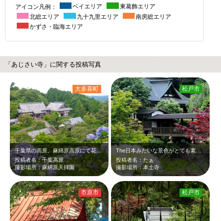
アイコン凡例：
ベイエリア
東葛飾エリア
北総エリア
九十九里エリア
南房総エリア
かずさ・臨海エリア
「あじさい寺」に関する投稿写真
大多喜町
松戸市
千葉県の高原、麻綿原高原にて花見。6月30日、あじさいに色が乗り見頃へ向かって…
The日本みたいな景色がとても素敵でした。紫陽花も綺麗ですが咲いてない時期に行…
投稿者名：千葉高原
投稿者名：たぁ
撮影場所：麻綿原天拝園
撮影場所：本土寺
市原市
松戸市