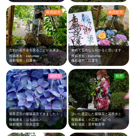
南房総市
南房総市
念願の花手水を見ることが出来ました😊
集めてる方なら分かると思いますが300円で こんな素晴らしい御朱印頂けるのは珍…
投稿者名：kazumax
投稿者名：kazumax
撮影場所：日運寺
撮影場所：日運寺
成田市
柏市
宗吾霊堂の紫陽花見てきました！お寺の裏が遊歩道になっていて、紫色や白の房になっ…
頂いた選定した紫陽花と花手水と
投稿者名：はるみん♪
投稿者名：小乙里(=ﾟωﾟ=)
撮影場所：宗吾霊堂
撮影場所：逆井観音寺