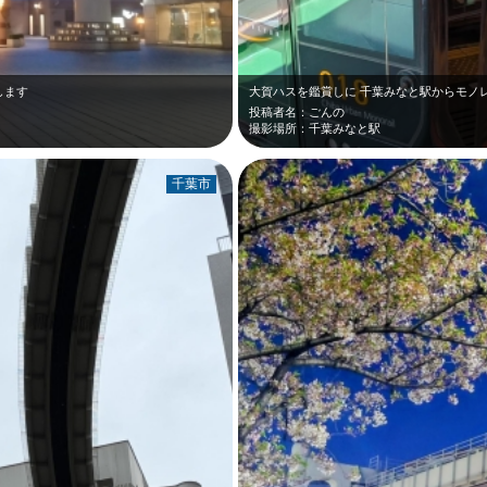
します
大賀ハスを鑑賞しに 千葉みなと駅からモノレ
投稿者名：ごんの
撮影場所：千葉みなと駅
千葉市