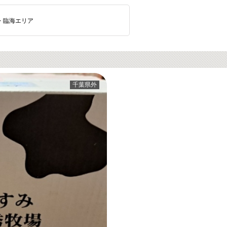
・臨海エリア
千葉県外