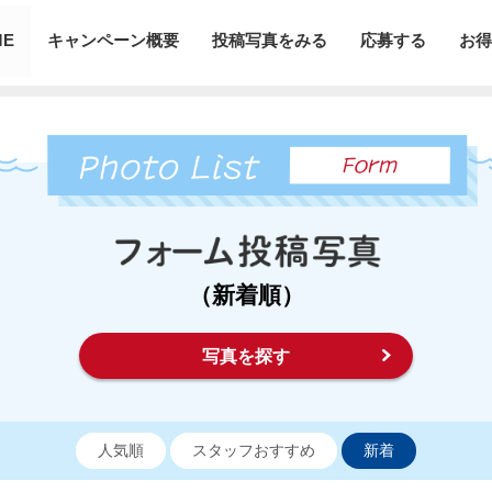
ME
キャンペーン概要
投稿写真をみる
応募する
お得
（新着順）
写真を探す
人気順
スタッフおすすめ
新着