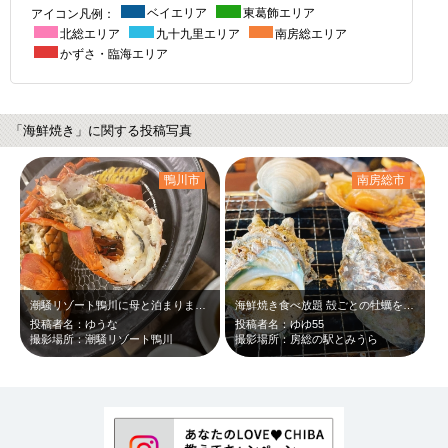
アイコン凡例：
ベイエリア
東葛飾エリア
北総エリア
九十九里エリア
南房総エリア
かずさ・臨海エリア
「海鮮焼き」に関する投稿写真
鴨川市
南房総市
潮騒リゾート鴨川に母と泊まりました！ メインが選べる夕食で選んだ伊勢エビ！ …
海鮮焼き食べ放題 殻ごとの牡蠣を開けるのは難しいけど開けた時の牡蠣のぷりぷり…
投稿者名：ゆうな
投稿者名：ゆゆ55
撮影場所：潮騒リゾート鴨川
撮影場所：房総の駅とみうら