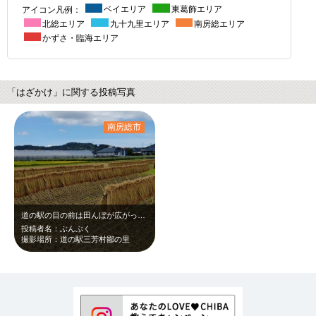
アイコン凡例：
ベイエリア
東葛飾エリア
北総エリア
九十九里エリア
南房総エリア
かずさ・臨海エリア
「はざかけ」に関する投稿写真
南房総市
道の駅の目の前は田んぼが広がっていて、はざかけ風景が見れます。とてものんびりで…
投稿者名：ぶんぶく
撮影場所：道の駅三芳村鄙の里