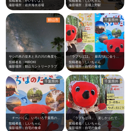
投稿者名：かいすいよく
投稿者名：しいちゃん
撮影場所：岩井海水浴場
撮影場所：京成上野駅
館山市
千葉県外
ヤシの木の並木と天の川の角度を考えて、放射状の構図を意識して撮影しました。
「ラブちば11」、最高!!次に会う時は「12」でですよねっ！？楽しみにしていま…
投稿者名：HIROKI
投稿者名：しいちゃん
撮影場所：館山カントリークラブ
撮影場所：自宅の食卓
千葉県外
千葉県外
チーバくん、いろいろ千葉県のこと、教えてくれてありがとう。2022年は初めて…
「ラブちば11」、楽しかったです。ありがとう💓ほっかむりチーバくん、かわいい…
投稿者名：しいちゃん
投稿者名：しいちゃん
撮影場所：自宅の食卓
撮影場所：自宅の食卓