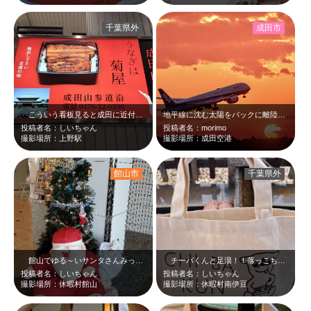
千葉県外
成田市
こういう看板見ると成田に近付いたって感じがしますね。菊屋さん…こちらも成田の…
地平線に沈む太陽をバックに離陸する飛行機。 太陽が別の国を照らしに行くように、…
投稿者名：しいちゃん
投稿者名：morimo
撮影場所：上野駅
撮影場所：成田空港
館山市
千葉県外
館山でゆる～いサンタさんみっけ♪休憩中かな？？お疲れ様です。プレゼント配達、…
チーバくんと足湯！！落っこちないように気を付けてパシャリ(^_-)-☆
投稿者名：しいちゃん
投稿者名：しいちゃん
撮影場所：休暇村館山
撮影場所：休暇村南伊豆