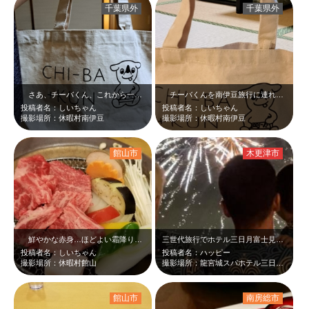
千葉県外
千葉県外
さあ、チーバくん、これから一緒にお夕飯食べに行こうね(^_-)-☆
チーバくんを南伊豆旅行に連れていきました＼(^o^)／正確にはチーバくんラン…
投稿者名：しいちゃん
投稿者名：しいちゃん
撮影場所：休暇村南伊豆
撮影場所：休暇村南伊豆
館山市
木更津市
鮮やかな赤身…ほどよい霜降り…今すぐ口にいれたいほど💓いやいや、焼かないと！…
三世代旅行でホテル三日月富士見亭を利用しました！子供から大人まで楽しめる施設で…
投稿者名：しいちゃん
投稿者名：ハッピー
撮影場所：休暇村館山
撮影場所：龍宮城スパホテル三日月富士見亭
館山市
南房総市