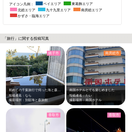
アイコン凡例：
ベイエリア
東葛飾エリア
北総エリア
九十九里エリア
南房総エリア
かずさ・臨海エリア
「旅行」に関する投稿写真
銚子市
南房総市
初めての千葉旅行で伺った海と森旅館！ お部屋の露天風呂からの絶景に母との二人…
南国ホテルとても楽しめました
投稿者名：なら
投稿者名：たい
撮影場所：別邸海と森旅館
撮影場所：南国ホテル
香取市
香取市