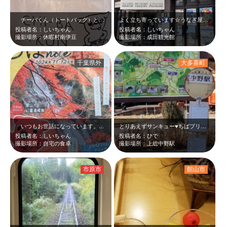
チーバくん（トートバッグ）と一緒に足湯♪大丈夫、落としませんでした！！しーっ…
よく立ち寄っています☆うなぎ屋さんも近くですし☆
投稿者名：しいちゃん
投稿者名：しいちゃん
撮影場所：休暇村南伊豆
撮影場所：成田観光館
千葉県外
大多喜町
いつもお世話になっています。『ちばnote』、見つける度に読んでいます。表紙…
とりあえずサンキュー♥ちばプリーパス購入して、ノープランできたので、バス、いす…
投稿者名：しいちゃん
投稿者名：ひで
撮影場所：自宅の食卓
撮影場所：上総中野駅
市原市
館山市