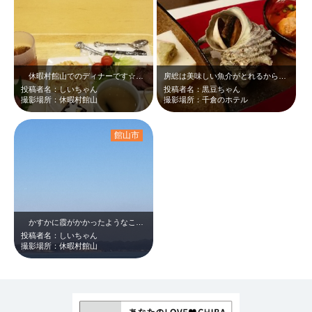
休暇村館山でのディナーです☆鮑、伊勢えび、かずさ和牛など、海の幸と千葉県自慢…
房総は美味しい魚介がとれるからグルメ三昧(*≧∀≦*)ディナーメニューの1品だ…
投稿者名：しいちゃん
投稿者名：黒豆ちゃん
撮影場所：休暇村館山
撮影場所：千倉のホテル
館山市
かすかに霞がかかったようなこの海の風景…ちょっとボウっとした感じがステキです…
投稿者名：しいちゃん
撮影場所：休暇村館山