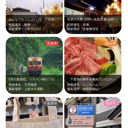
みんなでわっしょいヽ(｀▽´)/ 佐原の大祭♪
佐原の大祭 2025。太田道灌 上仲町の山車ヽ(｀▽´)/
投稿者名：鯉車
投稿者名：祭車
撮影場所：小野川沿い
撮影場所：忠敬橋付近
市原市
館山市
5月の奥房総。イチメン緑(⁠≧⁠▽⁠≦⁠)
千葉県の和牛を初めていただいたのが、休暇村館山ででしたー＼(^o^) ／霜降…
投稿者名：五井鐵道
投稿者名：しいちゃん
撮影場所：上総大久保駅
撮影場所：休暇村館山
千葉県外
成田市