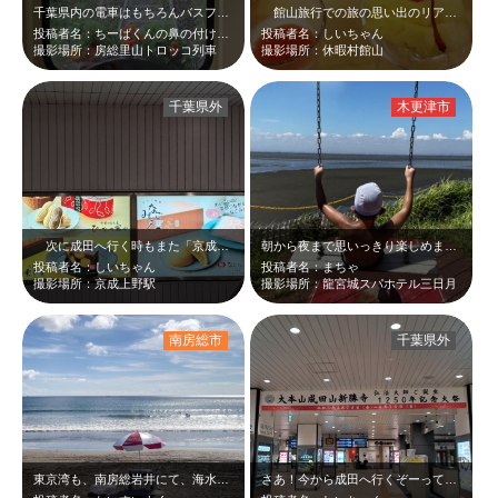
千葉県内の電車はもちろんバスフェリーなど二日間乗り放題のフリーキップを使って千…
館山旅行での旅の思い出のリアルなお写真＼(^o^)／デザートのヨーグルトとフ…
投稿者名：ちーばくんの鼻の付け根あたり
投稿者名：しいちゃん
撮影場所：房総里山トロッコ列車
撮影場所：休暇村館山
千葉県外
木更津市
次に成田へ行く時もまた「京成上野駅」から…。「なごみの米屋人気だな～」と次回…
朝から夜まで思いっきり楽しめました！
投稿者名：しいちゃん
投稿者名：まちゃ
撮影場所：京成上野駅
撮影場所：龍宮城スパホテル三日月
南房総市
千葉県外
東京湾も、南房総岩井にて、海水浴♪夏。
さあ！今から成田へ行くぞーって感じになります♪♪