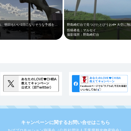
太陽に向かって飛び出す、とびうおのとびお。明日もいい1日になりそうな予感を与え…
野島崎灯台で見つけたとびうお🐟 大空に翔け
投稿者名：マルセイ
撮影場所：野島崎灯台
キャンペーンに関するお問い合せはこちら
ちばプロモーション協議会（公益社団法人千葉県観光物産協会）