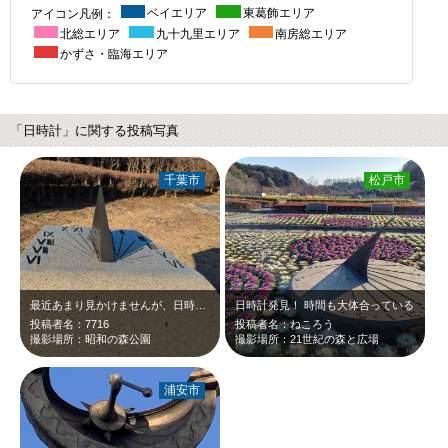
アイコン凡例：
ベイエリア
東葛飾エリア
北総エリア
九十九里エリア
南房総エリア
かずさ・臨海エリア
「日時計」に関する投稿写真
千葉市
松戸市
最近あまり見かけませんが、日時計がありますよ。
日時計発見！ 時間も大体合っている
投稿者名：7716
投稿者名：ねころう
撮影場所：昭和の森公園
撮影場所：21世紀の森と広場
浦安市