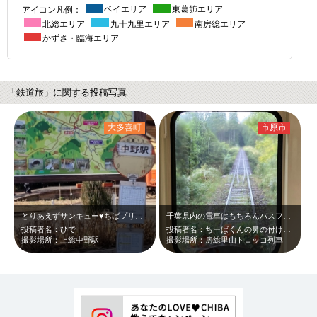
アイコン凡例：
ベイエリア
東葛飾エリア
北総エリア
九十九里エリア
南房総エリア
かずさ・臨海エリア
「鉄道旅」に関する投稿写真
大多喜町
市原市
とりあえずサンキュー♥ちばプリーパス購入して、ノープランできたので、バス、いす…
千葉県内の電車はもちろんバスフェリーなど二日間乗り放題のフリーキップを使って千…
投稿者名：ひで
投稿者名：ちーばくんの鼻の付け根あたり
撮影場所：上総中野駅
撮影場所：房総里山トロッコ列車