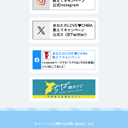
キャンペーンに関するお問い合せはこちら