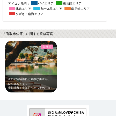
アイコン凡例：
ベイエリア
東葛飾エリア
北総エリア
九十九里エリア
南房総エリア
かずさ・臨海エリア
「香取市佐原」に関する投稿写真
香取市
江戸の情緒溢れる素敵な街並み、とっても贅沢なスポットです😆
投稿者名：グッチー
撮影場所：小江戸さわら舟めぐり