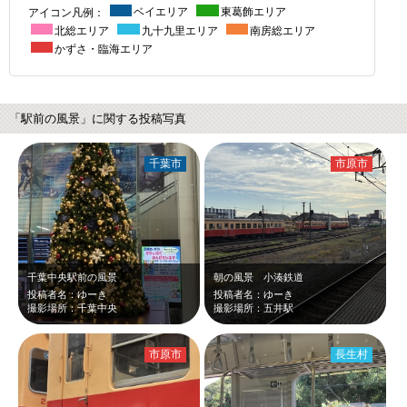
アイコン凡例：
ベイエリア
東葛飾エリア
北総エリア
九十九里エリア
南房総エリア
かずさ・臨海エリア
「駅前の風景」に関する投稿写真
千葉市
市原市
千葉中央駅前の風景
朝の風景 小湊鉄道
投稿者名：ゆーき
投稿者名：ゆーき
撮影場所：千葉中央
撮影場所：五井駅
市原市
長生村