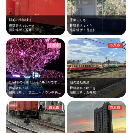
駅前の小湊鉄道
千葉らしさ
投稿者名：ゆーき
投稿者名：とら
撮影場所：五井
撮影場所：長生村
印西市
市原市
2024年のイルミライ☆INZAIです。 毎年冬になると駅の周りがライトアッ…
朝の通勤風景
投稿者名：桃
投稿者名：ゆーき
撮影場所：千葉ニュータウン中央駅周辺
撮影場所：五井駅
市原市
市原市