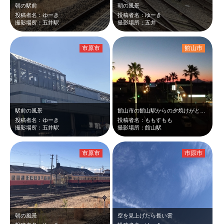
朝の駅前
朝の風景
投稿者名：ゆーき
投稿者名：ゆーき
撮影場所：五井駅
撮影場所：五井
市原市
館山市
駅前の風景
館山市の館山駅からの夕焼けがとてもきれいです ぜひ、マジックアワーを楽しんで…
投稿者名：ゆーき
投稿者名：ももすもも
撮影場所：五井駅
撮影場所：館山駅
市原市
市原市
朝の風景
空を見上げたら長い雲