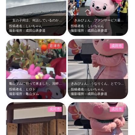
女の子同士、何話しているのかな？この二人、名前がにているのです☆はねぴょんに…
きみぴょん、ファンサービス最高＼(^o^) ／あれ？松戸さん？？しばっこくん…
投稿者名：しいちゃん
投稿者名：しいちゃん
撮影場所：成田山表参道
撮影場所：成田山表参道
君津市
成田市
亀山ダムに行って来ました。湖畔亭で食事をしたらきみぴょんがいました！ちーばくん…
きみぴょん、うなりくん、とてつもなくかわいいです❤
投稿者名：ヒロト
投稿者名：しいちゃん
撮影場所：亀山ダム
撮影場所：成田山表参道
成田市
成田市