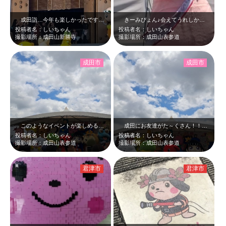
成田詣…今年も楽しかったです。皆さんとお参りできたこと、一生忘れることはない…
きーみぴょん♪会えてうれしかったー＼(^o^) ／優しく接してくれてありがと…
投稿者名：しいちゃん
投稿者名：しいちゃん
撮影場所：成田山新勝寺
撮影場所：成田山表参道
成田市
成田市
このようなイベントが楽しめるようになり、日常がかなり戻ってきたことを体と心で…
成田にお友達がた～くさん！！「ご当地キャラ成田詣2023 うなかぶき」、大成…
投稿者名：しいちゃん
投稿者名：しいちゃん
撮影場所：成田山表参道
撮影場所：成田山表参道
君津市
君津市