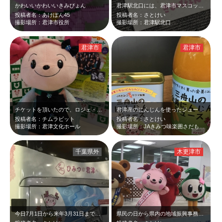
かわいいかわいいきみぴょん
君津駅北口には、君津市マスコットキャラクターのきみぴょんのタイルやマンホール蓋…
投稿者名：あけぽん45
投稿者名：さとけい
撮影場所：君津市役所
撮影場所：君津駅北口
君津市
君津市
チケットを頂いたので、ロジェ・ワーグナー合唱団のコンサートを聞きに、君津文化ホ…
君津産のにんじんを使ったジュースは知っていたし飲んだこともある。 同じラ…
投稿者名：チムラビット
投稿者名：さとけい
撮影場所：君津文化ホール
撮影場所：JAきみつ味楽囲さだもと店
千葉県外
木更津市
今日7月1日から来年3月31日まで、君津地域と首都圏を1日3往復する、きみぴょ…
県民の日から県内の地域振興事務所が主催するスタンプラリーが始まるが、君津地域振…