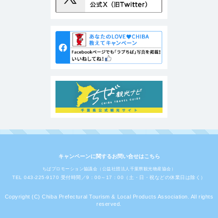
キャンペーンに関するお問い合せはこちら
ちばプロモーション協議会（公益社団法人千葉県観光物産協会）
TEL 043-225-9170 受付時間／9：00～17：00（土・日・祝などの休業日は除く）
Copyright (C) Chiba Prefectural Tourism & Local Products Association. All rights
reserved.