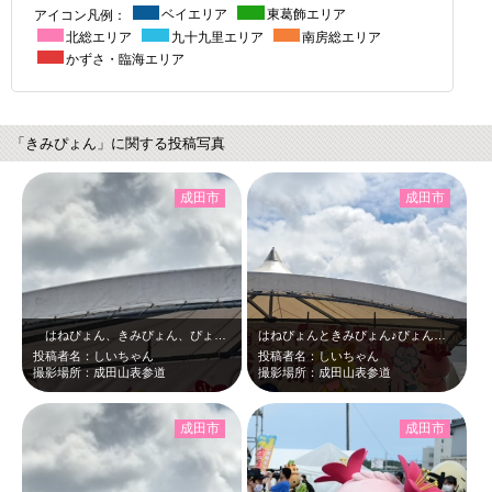
アイコン凡例：
ベイエリア
東葛飾エリア
北総エリア
九十九里エリア
南房総エリア
かずさ・臨海エリア
「きみぴょん」に関する投稿写真
成田市
成田市
はねぴょん、きみぴょん、ぴょんぴょん同志、ステージで何話しているんだろう？
はねぴょんときみぴょん♪ぴょんぴょん♪
投稿者名：しいちゃん
投稿者名：しいちゃん
撮影場所：成田山表参道
撮影場所：成田山表参道
成田市
成田市