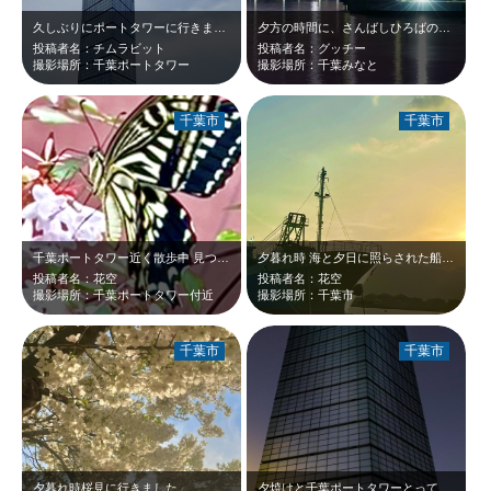
久しぶりにポートタワーに行きました。来年40周年を迎えると知って驚きました。平…
夕方の時間に、さんばしひろばの先端から眺める景色は最高に綺麗でした😆
投稿者名：チムラビット
投稿者名：グッチー
撮影場所：千葉ポートタワー
撮影場所：千葉みなと
千葉市
千葉市
千葉ポートタワー近く散歩中 見つけました
夕暮れ時 海と夕日に照らされた船が 綺麗でした
投稿者名：花空
投稿者名：花空
撮影場所：千葉ポートタワー付近
撮影場所：千葉市
千葉市
千葉市
夕暮れ時桜見に行きました
夕焼けと千葉ポートタワーとっても綺麗です😆