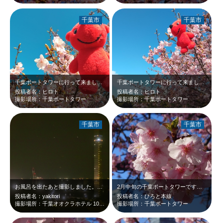
千葉市
千葉市
千葉ポートタワーに行って来ました。河津桜とちーばくんのツーショットです♡ちーば…
千葉ポートタワーに行って来ました。河津桜とちーばくんのツーショットです。河津桜…
投稿者名：ヒロト
投稿者名：ヒロト
撮影場所：千葉ポートタワー
撮影場所：千葉ポートタワー
千葉市
千葉市
お風呂を出たあと撮影しました。port tower at 18:21 Feb,…
2月中旬の千葉ポートタワーです。野外ステージ脇に河津桜が咲いていました。濃いピ…
投稿者名：yakitori
投稿者名：ひろと本線
撮影場所：千葉オオクラホテル 10F エレベータホール
撮影場所：千葉ポートタワー