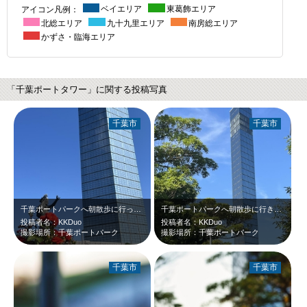
アイコン凡例：
ベイエリア
東葛飾エリア
北総エリア
九十九里エリア
南房総エリア
かずさ・臨海エリア
「千葉ポートタワー」に関する投稿写真
千葉市
千葉市
千葉ポートパークへ朝散歩に行ってきました、薔薇も綺麗だったので、ポートタワーと…
千葉ポートパークへ朝散歩に行きました、木々の間に見えたポートタワーがとても新鮮…
投稿者名：KKDuo
投稿者名：KKDuo
撮影場所：千葉ポートパーク
撮影場所：千葉ポートパーク
千葉市
千葉市