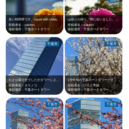
良い時間帯です。roses with chiba port tower at …
山登りの帰り、間に合いました。夕日が当たるバラ、きれいです。rosees wi…
投稿者名：yakitori
投稿者名：yakitori
撮影場所：千葉ポートタワー
撮影場所：千葉ポートタワー
千葉市
千葉市
行きは曇り空でしたがタワーに上がって下りてきたら青空に！タワーに青く反射してキ…
2月中旬の千葉ポートタワーです。東屋のある展望のピーク前の白梅が、真空に映えて…
投稿者名：タケノコ
投稿者名：ひろと本線
撮影場所：千葉ポートタワー
撮影場所：千葉ポートタワー
千葉市
千葉市