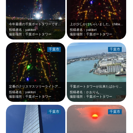
今年最後の千葉ポートタワーです。chiba port tower at 19:…
上が少しかけちゃいました。chiba port tower at 19:12 …
投稿者名：yakitori
投稿者名：yakitori
撮影場所：千葉ポートタワー
撮影場所：千葉ポートタワー
千葉市
千葉市
定番のクリスマスツリーライトアップになりました。ご多分に漏れず、行ってきました…
千葉ポートタワーが出来たばかりの時に行って以来何十年ぶり？に行ってみた 千葉…
投稿者名：yakitori
投稿者名：かおりん
撮影場所：千葉ポートタワー
撮影場所：千葉ポートタワー
千葉市
千葉市