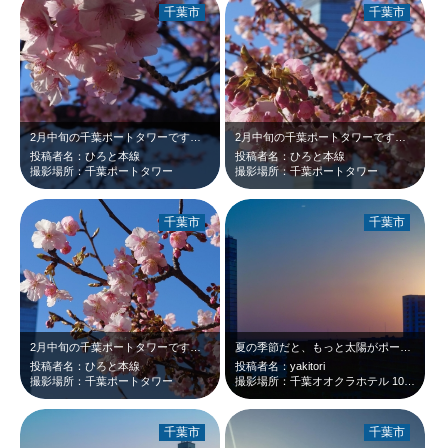
千葉市
千葉市
2月中旬の千葉ポートタワーです。もう河津桜が咲いていました。ピンクの花と青空の…
2月中旬の千葉ポートタワーです。野外ステージ脇の河津桜が開花していました。濃い…
投稿者名：ひろと本線
投稿者名：ひろと本線
撮影場所：千葉ポートタワー
撮影場所：千葉ポートタワー
千葉市
千葉市
2月中旬の千葉ポートタワーです。野外ステージ脇の河津桜が開花していました。まだ…
夏の季節だと、もっと太陽がポートタワーによっているかもしれません。port t…
投稿者名：ひろと本線
投稿者名：yakitori
撮影場所：千葉ポートタワー
撮影場所：千葉オオクラホテル 10Fエレベータホール
千葉市
千葉市