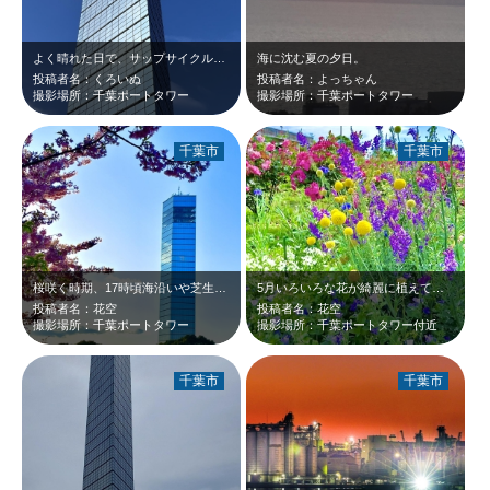
よく晴れた日で、サップサイクルを体験しましたが、海の上をゆっくり進んで景色を見…
海に沈む夏の夕日。
投稿者名：くろいぬ
投稿者名：よっちゃん
撮影場所：千葉ポートタワー
撮影場所：千葉ポートタワー
千葉市
千葉市
桜咲く時期、17時頃海沿いや芝生広場付近 散歩しました
5月いろいろな花が綺麗に植えてありました
投稿者名：花空
投稿者名：花空
撮影場所：千葉ポートタワー
撮影場所：千葉ポートタワー付近
千葉市
千葉市