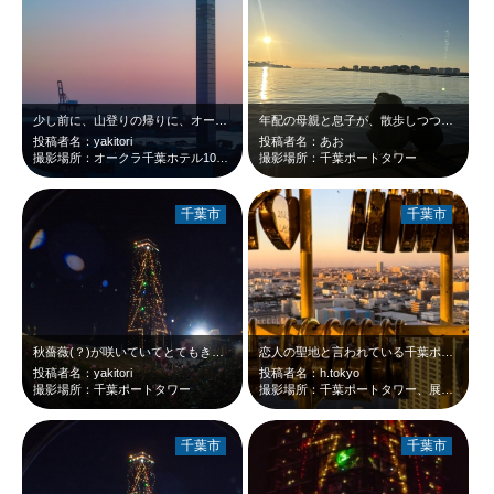
少し前に、山登りの帰りに、オークラ千葉ホテルでお風呂に入ったとき、エレベータホ…
年配の母親と息子が、散歩しつつ海を覗いて、ほっこりしました
投稿者名：yakitori
投稿者名：あお
撮影場所：オークラ千葉ホテル10Fエレベーターホール
撮影場所：千葉ポートタワー
千葉市
千葉市
秋薔薇(？)が咲いていてとてもきれいでしたよ。この後、冷え切った体を、大蔵の最…
恋人の聖地と言われている千葉ポートタワー。ハートの鍵の隙間から見えた夕暮れのマ…
投稿者名：yakitori
投稿者名：h.tokyo
撮影場所：千葉ポートタワー
撮影場所：千葉ポートタワー、展望台
千葉市
千葉市