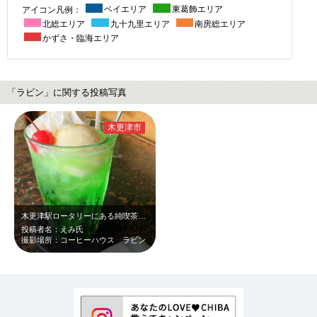
アイコン凡例：
ベイエリア
東葛飾エリア
北総エリア
九十九里エリア
南房総エリア
かずさ・臨海エリア
「ラビン」に関する投稿写真
木更津市
木更津駅ロータリーにある純喫茶で、昔ながらのメロンクリームソーダを味わうことが…
投稿者名：えみ氏
撮影場所：コーヒーハウス ラビン