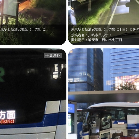
 東京駅と新浦安地区（日の出七…
投稿者名：川崎市民っす！
撮影場所：浦安市 日の出七丁目
千葉県外