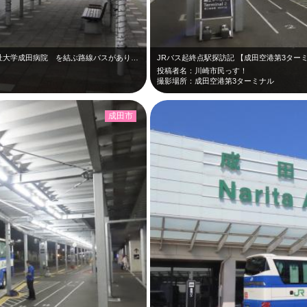
千葉県成田市の 成田駅 〜 国際医療福祉大学成田病院 を結ぶ路線バスがあります…
JRバス起終点駅探訪記 【成田空港第3ター
投稿者名：川崎市民っす！
撮影場所：成田空港第3ターミナル
成田市