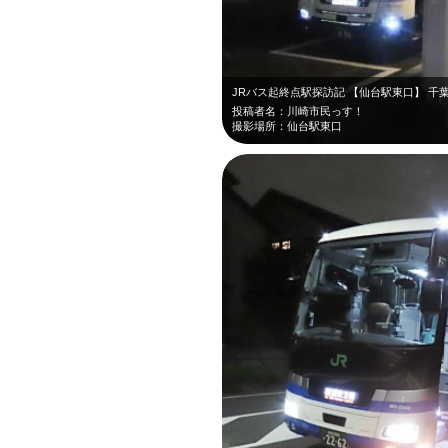
JRバス起終点駅探訪記 【仙台駅東口】 
投稿者名：川崎市民っす！
撮影場所：仙台駅東口