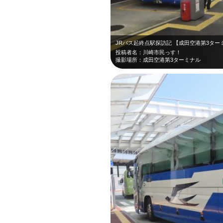
JRバス起終点駅探訪記 【成田空港第3ター
投稿者名：川崎市民っす！
撮影場所：成田空港第3ターミナル