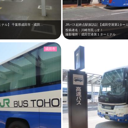
ミナル】 千葉県成田市・成田…
JRバス起終点駅探訪記 【成田空港第1ター
投稿者名：川崎市民っす！
撮影場所：成田空港第１ターミナル
成田市