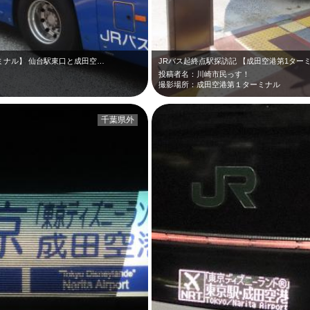
ミナル】 仙台駅東口と成田空…
JRバス起終点駅探訪記 【成田空港第1ター
投稿者名：川崎市民っす！
撮影場所：成田空港第１ターミナル
千葉県外