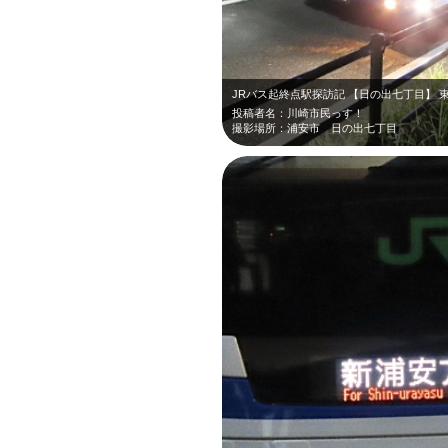
JRバス起終点駅探訪記 【日の出七丁目】
投稿者名：川崎市民っす！
撮影場所：浦安市 日の出七丁目