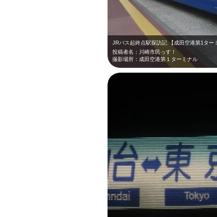
JRバス起終点駅探訪記 【成田空港第1ター
投稿者名：川崎市民っす！
撮影場所：成田空港第１ターミナル