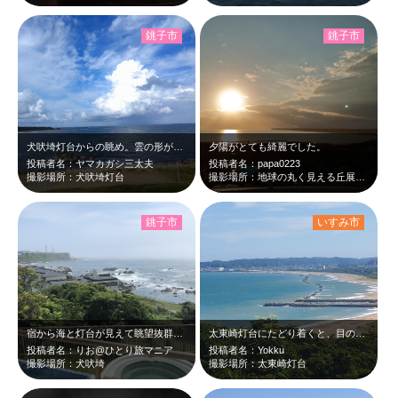
銚子市
銚子市
犬吠埼灯台からの眺め。雲の形が羊か仔犬に見えませんか？
夕陽がとても綺麗でした。
投稿者名：ヤマカガシ三太夫
投稿者名：papa0223
撮影場所：犬吠埼灯台
撮影場所：地球の丸く見える丘展望館
銚子市
いすみ市
宿から海と灯台が見えて眺望抜群だった
太東崎灯台にたどり着くと、目の前に太平洋の大海原が広がる。 左は九十九里浜が…
投稿者名：りお@ひとり旅マニア
投稿者名：Yokku
撮影場所：犬吠埼
撮影場所：太東崎灯台