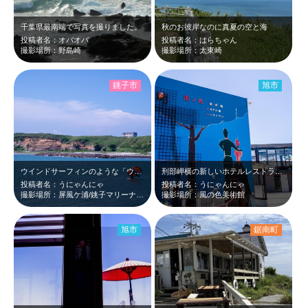
千葉県最南端で写真を撮りました。
秋のお彼岸なのに真夏の空と海
投稿者名：オバオバ
投稿者名：はらちゃん
撮影場所：野島崎
撮影場所：太東崎
銚子市
旭市
ウインドサーフィンのような「ウイングフォイル」銚子で初めて見た
刑部岬横の新しいホテルレストラン＆美術館です。 ２階にあるレストラン利用のみ…
投稿者名：うにゃんにゃ
投稿者名：うにゃんにゃ
撮影場所：屏風ケ浦/銚子マリーナ海水浴場
撮影場所：風の色美術館
旭市
鋸南町