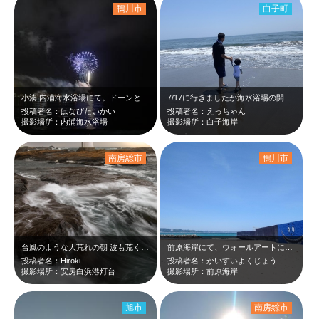
鴨川市
白子町
小湊 内浦海水浴場にて。ドーンと、花火大会♪
7/17に行きましたが海水浴場の開設前でした。まだ海には入れませんが、海の家が…
投稿者名：はなびたいかい
投稿者名：えっちゃん
撮影場所：内浦海水浴場
撮影場所：白子海岸
南房総市
鴨川市
台風のような大荒れの朝 波も荒く、スローシャッター（0.5秒）で撮影 灯台…
前原海岸にて、ウォールアートに太平洋♪ 最近、新しい話題のエリアを散歩♪♪
投稿者名：Hiroki
投稿者名：かいすいよくじょう
撮影場所：安房白浜港灯台
撮影場所：前原海岸
旭市
南房総市