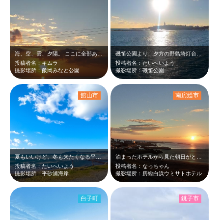
海、空、雲、夕陽。 ここに全部ありました。
磯笛公園より、夕方の野島埼灯台ʘ⁠‿⁠ʘ
投稿者名：キムラ
投稿者名：たいへいよう
撮影場所：飯岡みなと公園
撮影場所：磯笛公園
館山市
南房総市
夏もいいけど、冬も来たくなる平砂浦海岸♪
泊まったホテルから見た朝日がとても美しくて思わずシャッターを切りました。コロナ…
投稿者名：たいへいよう
投稿者名：なっちゃん
撮影場所：平砂浦海岸
撮影場所：房総白浜ウミサトホテル
白子町
銚子市