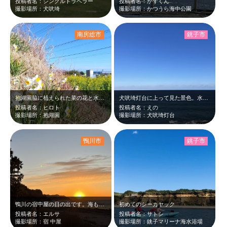
投稿者名：シングルトラベラー
投稿者名：かずくん
撮影場所：犬吠埼
撮影場所：かつうら海中公園
南房総市
銚子市
抱湖園脇に植えられた菜の花と水仙。青い空と太平洋をバックにE131を撮った！
犬吠埼灯台に上って見た景色。水平線が曲線で、地球が丸いことが分かります。
投稿者名：ヒロト
投稿者名：えの
撮影場所：抱湖園
撮影場所：犬吠埼灯台
鴨川市
銚子市
鴨川の宿中屋の日の出です。海も綺麗で最高の朝でした。
初めてのシーカヤック
投稿者名：エルサ
投稿者名：サトシ
撮影場所：宿 中屋
撮影場所：銚子マリーナ海水浴場