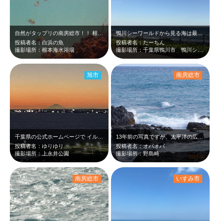
自然がタップリの南房総市！！ 根本海水浴場にて、シュノーケリングに海水浴を同…
鴨川シーワールドから見る海は最高に景色が良く、海の匂い、波の音、全てにおいて嫌…
投稿者名：白浜の魚
投稿者名：たーちん
撮影場所：根本海水浴場
撮影場所：千葉県鴨川市 鴨川シーワールド付近
旭市
南房総市
千葉県の公式ホームページで イルミネーションスポットとして紹介されていたのを見…
13年前の写真ですが、太平洋の広大さと 写真の構図が良いと思い投稿しました。
投稿者名：ゆりゆり
投稿者名：オバオバ
撮影場所：上永井公園
撮影場所：野島崎
南房総市
いすみ市