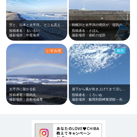
空と、日本と太平洋。 どこも見えない、果て。
利根川と太平洋の境目が、堤防の壁面に表示されています。 写真ではわかりにくい…
投稿者名：るいるい
投稿者名：さぼん
撮影場所：中里海岸
撮影場所：港町の堤防
いすみ市
旭市
太平洋に架かる虹
崖下から風が吹き上げてきて涼しく、気持ちが良いです。 展望台内部に椅子と…
投稿者名：宮内丸
投稿者名：くろいぬ
撮影場所：岩船地蔵尊
撮影場所：飯岡刑部岬展望館～光と風～