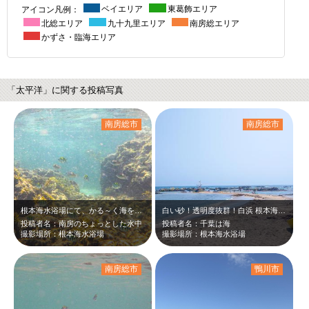
アイコン凡例：
ベイエリア
東葛飾エリア
北総エリア
九十九里エリア
南房総エリア
かずさ・臨海エリア
「太平洋」に関する投稿写真
南房総市
南房総市
根本海水浴場にて、かる～く海を覗いて見るとヽ(｀▽´)/魚が沢山♪
白い砂！透明度抜群！白浜 根本海水浴場にて、海水浴にシュノーケリングを満喫ヽ(…
投稿者名：南房のちょっとした水中
投稿者名：千葉は海
撮影場所：根本海水浴場
撮影場所：根本海水浴場
南房総市
鴨川市