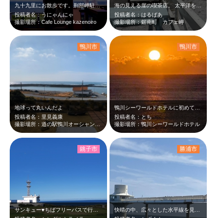
九十九里にお散歩です。刑部岬駐車場の脇に数年前には見かけなかった「CAFE」の…
海の見える崖の喫茶店。 太平洋を望むカウンターで飲む一杯のコーヒー 若者も…
投稿者名：うにゃんにゃ
投稿者名：はるばあ
撮影場所：Cafe Lounge kazenoiro
撮影場所：鋸南町 カフェ岬
鴨川市
鴨川市
地球って丸いんだよ
鴨川シーワールドホテルに初めて泊まりました。目の前が太平洋で朝日が昇るのがバッ…
投稿者名：里見義康
投稿者名：とち
撮影場所：道の駅鴨川オーシャンパーク
撮影場所：鴨川シーワールドホテル
銚子市
勝浦市
サンキュー♥️ちばフリーパスで行ってきました まだまだ暑かったけど、空は秋の…
快晴の中、広々とした水平線を見て心が癒されました。