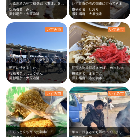
大原漁港の朝市初参戦 お友達とタコ串やたこめし食べました！ （因みにビンゴ…
いすみ市の港の朝市に行ってきました。 何本でもいけちゃうぷりっぷりのタコが絶…
投稿者名：みい
投稿者名：しおり
撮影場所：大原漁港
撮影場所：大原漁港
いすみ市
いすみ市
朝市に行きました。
朝市名物海鮮焼きそば。 めっちゃ並んだけどこれで600円はお得‼︎
投稿者名：しょくそん
投稿者名：ままごん
撮影場所：大原漁港
撮影場所：港の朝市
いすみ市
いすみ市
ふらっと立ち寄った朝市にて、 フワサクのアジフライとイカ多めのイカメンチと出…
年末に行きとても賑わっていました。 イカの沖漬けがとても美味しくとてもクリー…