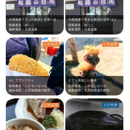
大原漁港でタコの釜めしを食べました。 あら煮をお隣さんがたべてましたが、凄い…
大原漁港で有名な船頭の台所 ほとんどの人が注文するタコ飯は目の前で固形燃料で…
投稿者名：ゆっこ
投稿者名：ゆっこ
撮影場所：大原漁港
撮影場所：大原漁港
いすみ市
いすみ市
そしてアジフライ
とても美味しい猪串
投稿者名：シナモンロール
投稿者名：シナモンロール
撮影場所：大原漁港港の朝市
撮影場所：大原漁港港の朝市
いすみ市
八千代市