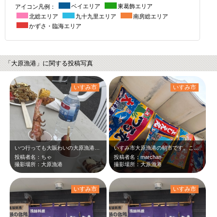
アイコン凡例：
ベイエリア
東葛飾エリア
北総エリア
九十九里エリア
南房総エリア
かずさ・臨海エリア
「大原漁港」に関する投稿写真
いすみ市
いすみ市
いつ行っても大賑わいの大原漁港の朝市！海鮮だけでなくスイーツやジビエ料理の出店…
いすみ市大原漁港の朝市です。この大漁旗がズラリとはためいているだけでワクワクし…
投稿者名：ちゃ
投稿者名：marchan
撮影場所：大原漁港
撮影場所：大原漁港
いすみ市
いすみ市