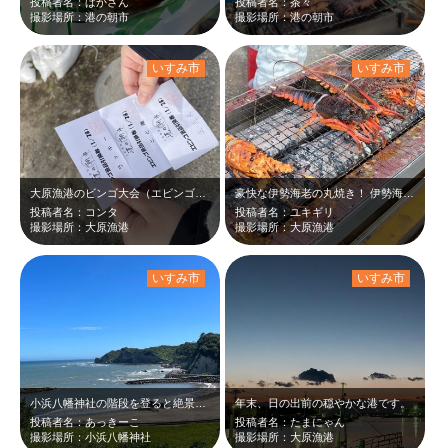
投稿者名：ぱかさん
投稿者名：茶々
撮影場所：港の朝市
撮影場所：港の朝市
いすみ市
いすみ市
大原漁港のビンゴ大会（エビンゴ）で 3枚もの当たりを引いて喜んでる彼女の手
豪快な伊勢海老の丸焼き！ 伊勢海老が有名な、大原漁港らしい一品です。
投稿者名：コンタ
投稿者名：ユキギリ
撮影場所：大原漁港
撮影場所：大原漁港
いすみ市
いすみ市
小浜八幡神社の階段を登ると絶景が見下ろせます。ベンチもあるのでゆっくりできます。
年末、日の出前の穏やかな港です。
投稿者名：あっきーこ
投稿者名：たまにゃん
撮影場所：小浜八幡神社
撮影場所：大原漁港