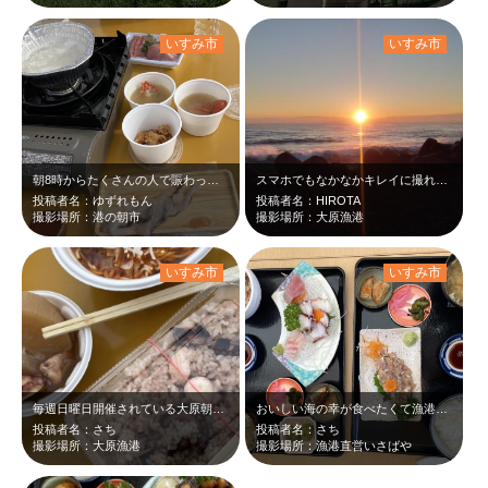
いすみ市
いすみ市
朝8時からたくさんの人で賑わっていました。タコ串、伊勢海老の味噌汁、フグの唐揚…
スマホでもなかなかキレイに撮れました✨
投稿者名：ゆずれもん
投稿者名：HIROTA
撮影場所：港の朝市
撮影場所：大原漁港
いすみ市
いすみ市
毎週日曜日開催されている大原朝市に行ってみました。大原で獲れるタコは伊勢海老を…
おいしい海の幸が食べたくて漁港近くのいさばやさんでいただく事に。 旦那は…
投稿者名：さち
投稿者名：さち
撮影場所：大原漁港
撮影場所：漁港直営いさばや