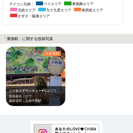
アイコン凡例：
ベイエリア
東葛飾エリア
北総エリア
九十九里エリア
南房総エリア
かずさ・臨海エリア
「乗換駅」に関する投稿写真
大多喜町
とりあえずサンキュー♥ちばプリーパス購入して、ノープランできたので、バス、いす…
投稿者名：ひで
撮影場所：上総中野駅