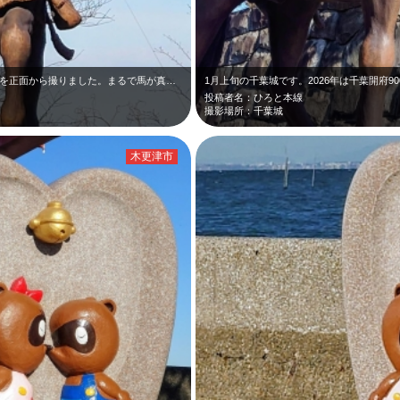
1月上旬の千葉城です。千葉常胤公の騎馬像を正面から撮りました。まるで馬が真っ直…
1月上旬の千葉城です。2026年は千葉開府
投稿者名：ひろと本線
撮影場所：千葉城
木更津市