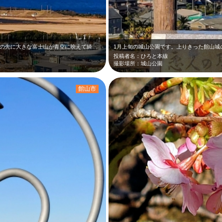
1月上旬の城山公園です。上りきった館山城の先に大きな富士山が青空に映えて綺麗だ…
投稿者名：ひろと本線
撮影場所：城山公園
館山市