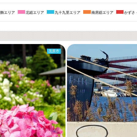
葛飾エリア
北総エリア
九十九里エリア
南房総エリア
かずさ
茂原市