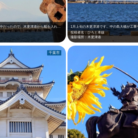
1月上旬の木更津港です。中の島大橋が工事中だったので、木更津港から船を入れて、…
投稿者名：ひろと本線
撮影場所：木更津港
千葉市