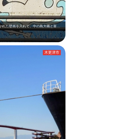
1月上旬の木更津港です。カモメ？と波が描かれた壁画を入れて、中の島大橋と富士山…
木更津市