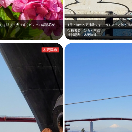
6月中旬の服部農園あじさい屋敷です。日射しを浴びて光り輝くピンクの紫陽花が、新…
投稿者名：ひろと本線
撮影場所：木更津港
木更津市