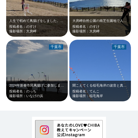
人生で初めて凧揚げをしました。お気に入りのアンパンマンを描いて臨みましたが、思…
大房岬自然公園の南芝生園地で人生初の凧揚げを楽しみました。まだ3歳児ひとりでは…
投稿者名：のすけ
投稿者名：のすけ
撮影場所：大房岬
撮影場所：大房岬
千葉市
千葉市
2024年新春市民凧揚げに参加しました。 風がほとんどなくて、凧がなかなか上…
聞こえてくる稲毛海岸の波音と真っ青な空に舞う凧に癒されました。
投稿者名：のっち
投稿者名：てんこ
撮影場所：いなげの浜
撮影場所：稲毛海岸