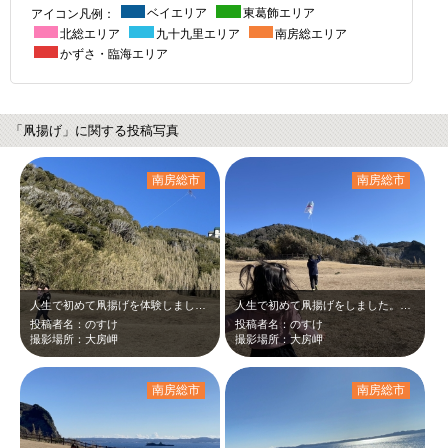
アイコン凡例：
ベイエリア
東葛飾エリア
北総エリア
九十九里エリア
南房総エリア
かずさ・臨海エリア
「凧揚げ」に関する投稿写真
南房総市
南房総市
人生で初めて凧揚げを体験しました。自分では中々揚がらず、パパに走ってもらいまし…
人生で初めて凧揚げをしました。自分では中々揚がらず、結局パパが走るハメに…。「…
投稿者名：のすけ
投稿者名：のすけ
撮影場所：大房岬
撮影場所：大房岬
南房総市
南房総市