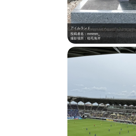
アイルランド
投稿者名：mmmm_
撮影場所：稲毛海岸