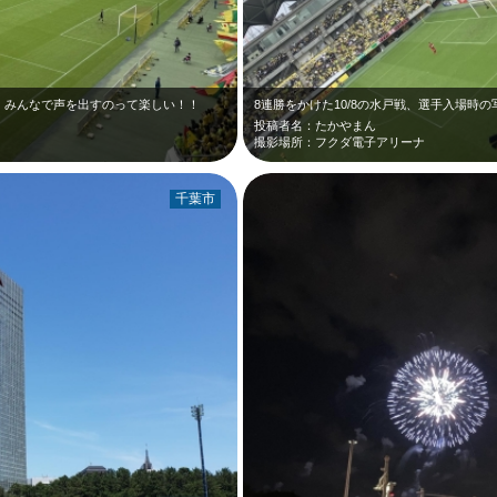
！みんなで声を出すのって楽しい！！
8連勝をかけた10/8の水戸戦、選手入場時の
投稿者名：たかやまん
撮影場所：フクダ電子アリーナ
千葉市