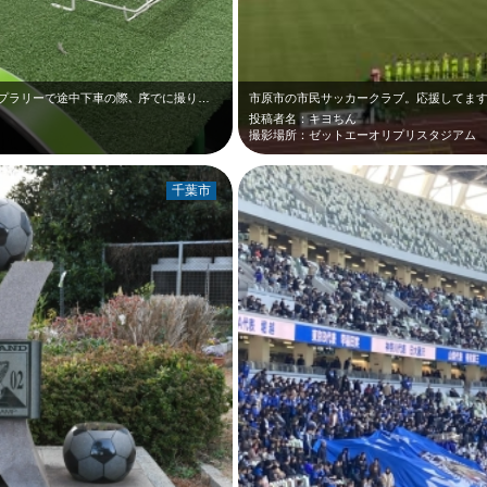
プラリーで途中下車の際､ 序でに撮り…
市原市の市民サッカークラブ。応援してま
投稿者名：キヨちん
撮影場所：ゼットエーオリプリスタジアム
千葉市