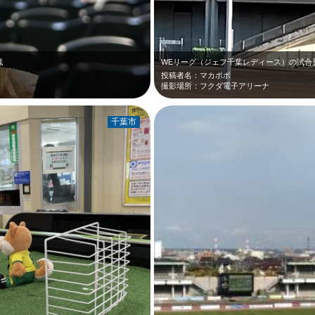
戦
WEリーグ（ジェフ千葉レディース）の試合
投稿者名：マカポポ
撮影場所：フクダ電子アリーナ
千葉市