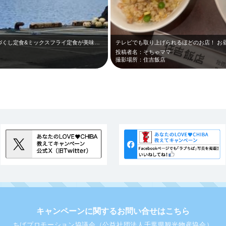
新鮮な魚を食べたくて漁港のばんやであじづくし定食&ミックスフライ定食が美味しか…
テレビでも取り上げられるほどのお店！ お
投稿者名：そちゃママ
撮影場所：住吉飯店
キャンペーンに関するお問い合せはこちら
ちばプロモーション協議会（公益社団法人千葉県観光物産協会）