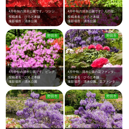
4月中旬の清水公園です。ツツジを見に来ましたが、人の背丈よりも高く、壁のような…
4月中旬の清水公園です。人の背丈よりも高い、赤やピンクのツツジが新緑に映えて綺…
投稿者名：ひろと本線
投稿者名：ひろと本線
撮影場所：清水公園
撮影場所：清水公園
野田市
野田市
4月中旬の清水公園です。ピンクや赤、そして白いツツジが新緑に映えて綺麗でした。
4月中旬、清水公園の花ファンタジアです。池の周りにぼたんが咲いていました。淡い…
投稿者名：ひろと本線
投稿者名：ひろと本線
撮影場所：清水公園
撮影場所：清水公園、花ファンタジア
野田市
野田市