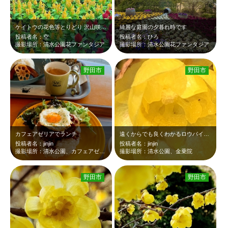
ケイトウの花色等とりどり 沢山咲いていました
綺麗な庭園の夕暮れ時です
投稿者名：空
投稿者名：ひろ
撮影場所：清水公園花ファンタジア
撮影場所：清水公園花ファンタジア
野田市
野田市
カフェアゼリアでランチ
遠くからでも良くわかるロウバイの花
投稿者名：jinjin
投稿者名：jinjin
撮影場所：清水公園、カフェアゼリア
撮影場所：清水公園、金乗院
野田市
野田市