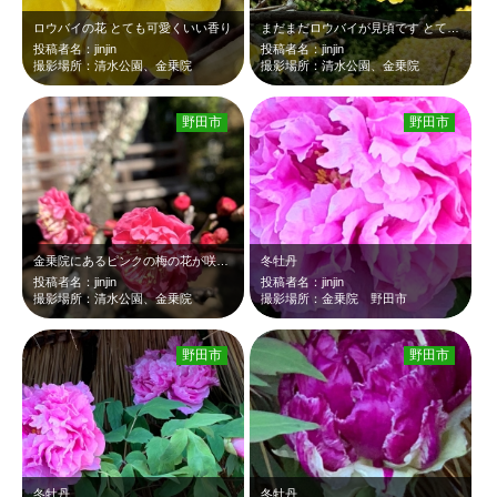
ロウバイの花 とても可愛くいい香り
まだまだロウバイが見頃です とてもいい香り
投稿者名：jinjin
投稿者名：jinjin
撮影場所：清水公園、金乗院
撮影場所：清水公園、金乗院
野田市
野田市
金乗院にあるピンクの梅の花が咲き始めました
冬牡丹
投稿者名：jinjin
投稿者名：jinjin
撮影場所：清水公園、金乗院
撮影場所：金乗院 野田市
野田市
野田市
冬牡丹
冬牡丹