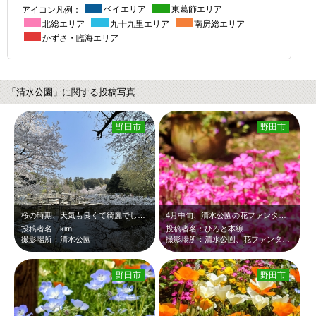
アイコン凡例：
ベイエリア
東葛飾エリア
北総エリア
九十九里エリア
南房総エリア
かずさ・臨海エリア
「清水公園」に関する投稿写真
野田市
野田市
桜の時期、天気も良くて綺麗でした。東京に比べて圧倒的に人が少なくて、のんびりで…
4月中旬、清水公園の花ファンタジアです。ピンクのシバザクラが、新緑に映えて綺麗…
投稿者名：kim
投稿者名：ひろと本線
撮影場所：清水公園
撮影場所：清水公園、花ファンタジア
野田市
野田市