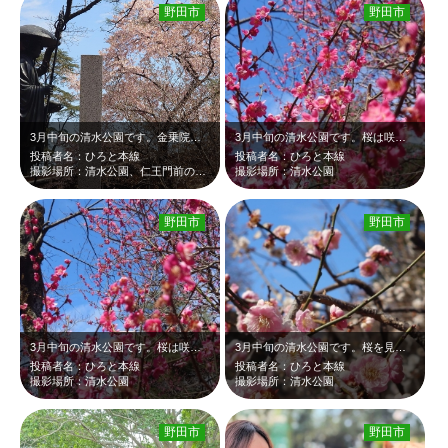
野田市
野田市
3月中旬の清水公園です。金乗院の仁王門前の弘法大師像と桜のツーショットです。淡…
3月中旬の清水公園です。桜は咲いていませんでしたが、梅はまだ咲いていて十分に楽…
投稿者名：ひろと本線
投稿者名：ひろと本線
撮影場所：清水公園、仁王門前の弘法大師像
撮影場所：清水公園
野田市
野田市
3月中旬の清水公園です。桜は咲いていませんでしたが、梅はまだ楽しめました。濃い…
3月中旬の清水公園です。桜を見に来ましたが咲いていませんでした。梅は見頃過ぎで…
投稿者名：ひろと本線
投稿者名：ひろと本線
撮影場所：清水公園
撮影場所：清水公園
野田市
野田市