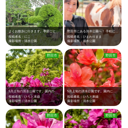
よくお散歩に行きます。季節ごとにきれいな景色が見られます。
野田市にある清水公園へ！ 手軽に遊びに行けるのに、園内は充実していて子供と一…
投稿者名：にこ
投稿者名：ひまわりまま
撮影場所：清水公園
撮影場所：清水公園
野田市
野田市
5月上旬の清水公園です。園内の人の背丈以上ある沢山のピンクのツツジと新緑のコン…
5月上旬の清水公園です。園内には人の背丈以上もある沢山のオレンジ色のツツジが新…
投稿者名：ひろと本線
投稿者名：ひろと本線
撮影場所：清水公園
撮影場所：清水公園
野田市
野田市