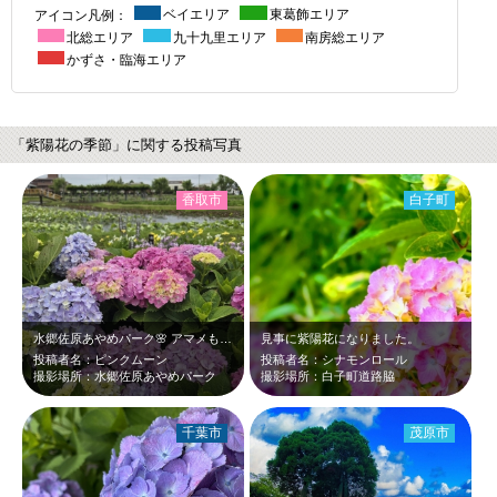
アイコン凡例：
ベイエリア
東葛飾エリア
北総エリア
九十九里エリア
南房総エリア
かずさ・臨海エリア
「紫陽花の季節」に関する投稿写真
香取市
白子町
水郷佐原あやめパーク🌸 アマメも満開、紫陽花も満開でした。本当にラッキ♥…
見事に紫陽花になりました。
投稿者名：ピンクムーン
投稿者名：シナモンロール
撮影場所：水郷佐原あやめパーク
撮影場所：白子町道路脇
千葉市
茂原市