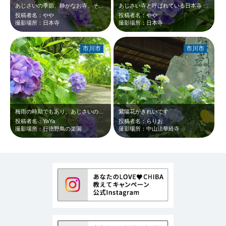
あじさいの季節、静かなお寺、そのままずっと見てもやはり心が癒される
あじさい寺と呼ばれている日本寺 ブルーっぽく紫色のあじさいが満開
投稿者名：やや
投稿者名：やや
撮影場所：日本寺
撮影場所：日本寺
市川市
市川市
梅雨の時期でもあり、あじさいの時期でもあります。
紫陽花がきれいです
投稿者名：YaYa
投稿者名：らりお
撮影場所：行徳野鳥の楽園
撮影場所：中山法華経寺