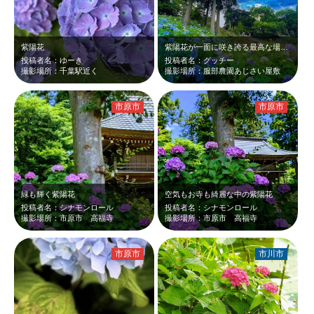
紫陽花
紫陽花が一面に咲き誇る最高な場所です😆
投稿者名：ゆーき
投稿者名：グッチー
撮影場所：千葉駅近く
撮影場所：服部農園あじさい屋敷
市原市
市原市
緑も輝く紫陽花
空気もお寺も綺麗な中の紫陽花
投稿者名：シナモンロール
投稿者名：シナモンロール
撮影場所：市原市 高福寺
撮影場所：市原市 高福寺
市原市
市川市