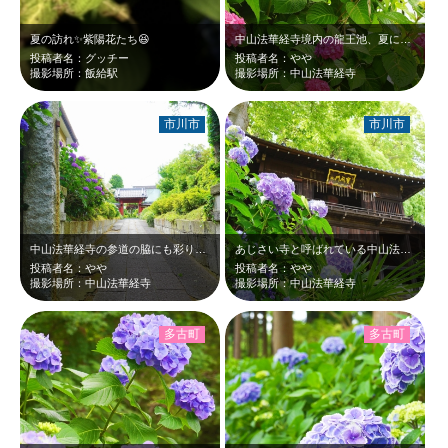
夏の訪れ✨️紫陽花たち😆
中山法華経寺境内の龍王池、夏になると蓮の花がきれいに咲くけど、今はあじさいが見…
投稿者名：グッチー
投稿者名：やや
撮影場所：飯給駅
撮影場所：中山法華経寺
市川市
市川市
中山法華経寺の参道の脇にも彩りのあじさいが咲いています。
あじさい寺と呼ばれている中山法華経寺
投稿者名：やや
投稿者名：やや
撮影場所：中山法華経寺
撮影場所：中山法華経寺
多古町
多古町