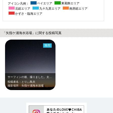
アイコン凡例：
ベイエリア
東葛飾エリア
北総エリア
九十九里エリア
南房総エリア
かずさ・臨海エリア
「矢指ケ浦海水浴場」に関する投稿写真
旭市
サーフィンの後、撮りました。太陽が沈んでいき、空の色が変わっていく様子がとても…
投稿者名：とりぃ鳥夫
撮影場所：矢指ケ浦海水浴場