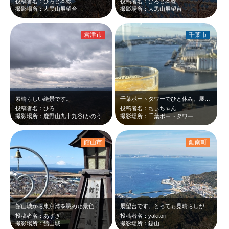
投稿者名：ひろと本線
投稿者名：ひろと本線
撮影場所：大黒山展望台
撮影場所：大黒山展望台
君津市
千葉市
素晴らしい絶景です。
千葉ポートタワーでひと休み。展望フロアから一つ降りるとレストランがあり､景色を…
投稿者名：ひろ
投稿者名：ちぃちゃん
撮影場所：鹿野山九十九谷(かのうざん くじゅうくたに)展望公園
撮影場所：千葉ポートタワー
館山市
鋸南町
館山城から東京湾を眺めた景色
展望台です。とっても見晴らしが良く、眺望最高です。＞頂上より...mt.nok…
投稿者名：あずき
投稿者名：yakitori
撮影場所：館山城
撮影場所：鋸山