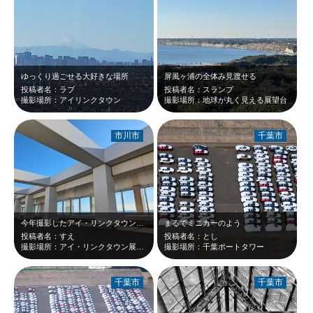
ゆっくり過ごせる大好きな場所
屏風ヶ浦の全体み見渡せる
投稿者名：ラブ
投稿者名：スランプ
撮影場所：アイリンクタウン
撮影場所：地球が丸く見える展望台
市川市
千葉市
今年撮影したアイ・リンクタウン展望施設です。展望台から見る風景も素敵ですが、ア…
まるでミニカーのよう
投稿者名：すえ
投稿者名：とし
撮影場所：アイ・リンクタウン展望施設
撮影場所：千葉ポートタワー
千葉市
千葉市