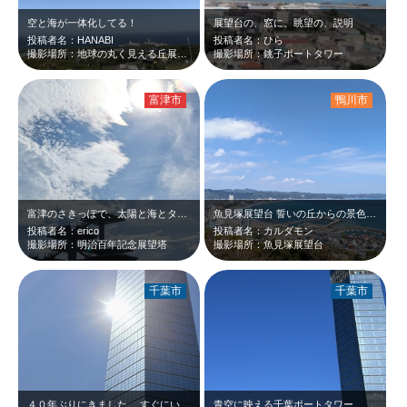
空と海が一体化してる！
展望台の、窓に、眺望の、説明
投稿者名：HANABI
投稿者名：ひら
撮影場所：地球の丸く見える丘展望館
撮影場所：銚子ポートタワー
富津市
鴨川市
富津のさきっぽで、太陽と海とタワーがきれいでした✨
魚見塚展望台 誓いの丘からの景色です
投稿者名：erico
投稿者名：カルダモン
撮影場所：明治百年記念展望塔
撮影場所：魚見塚展望台
千葉市
千葉市
４０年ぶりにきました。 すぐにいける距離なのに、子供の時以来でした。 改め…
青空に映える千葉ポートタワー、ガラスの壁面に雲が映ってました。