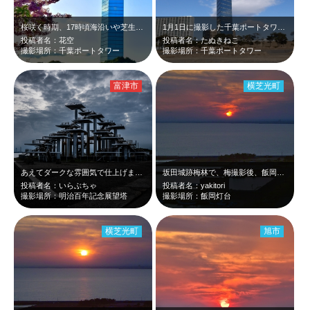
桜咲く時期、17時頃海沿いや芝生広場付近 散歩しました
1月1日に撮影した千葉ポートタワーです お天気の良い日でタワーも青空に映えて…
投稿者名：花空
投稿者名：たぬきねこ
撮影場所：千葉ポートタワー
撮影場所：千葉ポートタワー
富津市
横芝光町
あえてダークな雰囲気で仕上げました。
坂田城跡梅林で、梅撮影後、飯岡灯台行ってきました。
投稿者名：いらぶちゃ
投稿者名：yakitori
撮影場所：明治百年記念展望塔
撮影場所：飯岡灯台
横芝光町
旭市