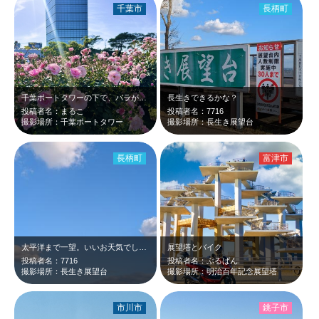
千葉市
長柄町
千葉ポートタワーの下で、バラが満開になっており、とても良い香りでした。
長生きできるかな？
投稿者名：まるこ
投稿者名：7716
撮影場所：千葉ポートタワー
撮影場所：長生き展望台
長柄町
富津市
太平洋まで一望。いいお天気でした。
展望塔とバイク
投稿者名：7716
投稿者名：ぶるばん
撮影場所：長生き展望台
撮影場所：明治百年記念展望塔
市川市
銚子市