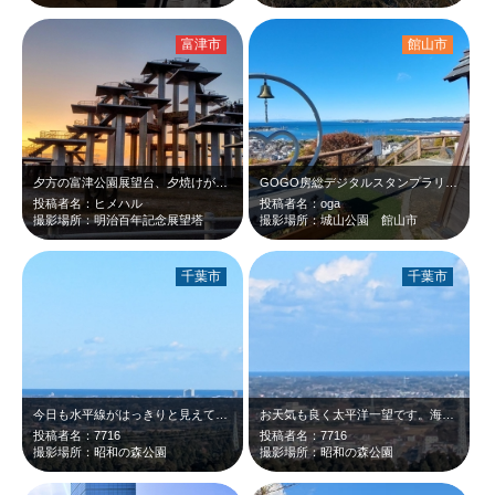
富津市
館山市
夕方の富津公園展望台、夕焼けが素晴らしい
GOGO房総デジタルスタンプラリーで散歩がてらに寄ってみました。何やら恋人の聖…
投稿者名：ヒメハル
投稿者名：oga
撮影場所：明治百年記念展望塔
撮影場所：城山公園 館山市
千葉市
千葉市
今日も水平線がはっきりと見えてます。綺麗ですね。
お天気も良く太平洋一望です。海の向こうから羽田空港に向かう飛行機がどんどん飛ん…
投稿者名：7716
投稿者名：7716
撮影場所：昭和の森公園
撮影場所：昭和の森公園