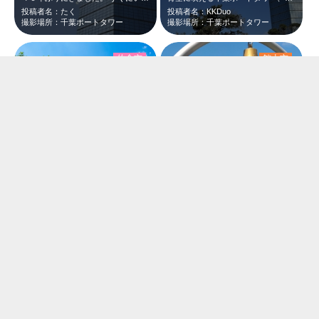
投稿者名：たく
投稿者名：KKDuo
撮影場所：千葉ポートタワー
撮影場所：千葉ポートタワー
佐倉市
館山市
幸せの鐘
城山公園の展望台に行きました。いつの間にか新しいモニュメントが設置されていまし…
投稿者名：ぶるばん
投稿者名：ヒロト
撮影場所：印旛沼サンセットヒルズ
撮影場所：城山公園
千葉市
銚子市
冬バラとクリスマス
6月上旬の地球の丸く見える丘展望館です。入り口前に紫陽花が咲いていました。紫陽…
投稿者名：ひろ
投稿者名：ひろと本線