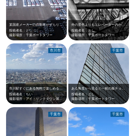
某国産メーカーの自動車がずらり。横に船があるということは、どこかの国へ輸出され…
外の景色よりもエレベーター内から内部の鉄骨を観るほうに興味があります。
投稿者名：とし
投稿者名：とし
撮影場所：千葉ポートタワー
撮影場所：千葉ポートタワー
市川市
千葉市
市川駅すぐにある無料で楽しめる展望施設です。写真は展望施設から撮った写真です。…
ある角度から見ると一枚の板チョコに見えます。
投稿者名：ちい
投稿者名：とし
撮影場所：アイ・リンクタウン展望施設
撮影場所：千葉ポートタワー
千葉市
千葉市