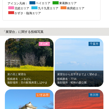
アイコン凡例：
ベイエリア
東葛飾エリア
北総エリア
九十九里エリア
南房総エリア
かずさ・臨海エリア
「展望台」に関する投稿写真
芝山町
千葉市
菜の花と展望台
展望台から太平洋までよく望めました。
投稿者名：ぶるばん
投稿者名：7716
撮影場所：空の駅風和里しばやま
撮影場所：昭和の森公園
いすみ市
市川市