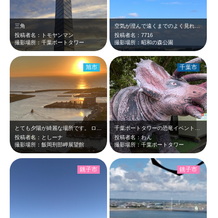
三角
空気が澄んで遠くまでのよく見れます。望遠鏡も置いてありますね。銚子の風力発電の…
投稿者名：トモヤンマン
投稿者名：7716
撮影場所：千葉ポートタワー
撮影場所：昭和の森公園
旭市
千葉市
とても夕陽が綺麗な場所です。 ロマンチックです。
千葉ポートタワーの恐竜イベントに行ってきました！ポートタワーにも登って、大人も…
投稿者名：としーナ
投稿者名：わん
撮影場所：飯岡刑部岬展望館
撮影場所：千葉ポートタワー
銚子市
銚子市