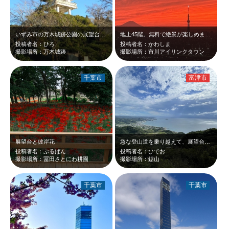
いずみ市の万木城跡公園の展望台です。 ちょっと天守閣っぽくてかわしいです。
地上45階。無料で絶景が楽しめます。
投稿者名：ひろ
投稿者名：かわしま
撮影場所：万木城跡
撮影場所：市川アイリンクタウン
千葉市
富津市
展望台と彼岸花
急な登山道を乗り越えて、展望台に着いた時の爽やかな風は最高でした！！鋸山にもま…
投稿者名：ぶるばん
投稿者名：ひでお
撮影場所：冨田さとにわ耕園
撮影場所：鋸山
千葉市
千葉市