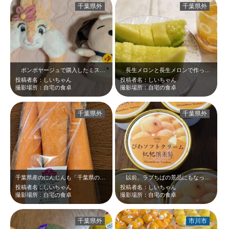
千葉県外
千葉県外
ボンボヤージュで購入したミスバニーのカチューシャとやっとゲットできたユーラシ…
長生メロンと長生メロンで作った…というか溢れる果汁をコップに集めたメロンジュ…
投稿者名：しいちゃん
投稿者名：しいちゃん
撮影場所：自宅の食卓
撮影場所：自宅の食卓
千葉県外
千葉県外
千葉県産のにんじんも「千葉県の赤」です☆千葉県の赤、まだまだあるんですよ～。
以前、ラブちばの景品にもなっていた「びわソフトクリーム」＼(^o^) ／気に…
投稿者名：しいちゃん
投稿者名：しいちゃん
撮影場所：自宅の食卓
撮影場所：自宅の食卓
千葉県外
市川市