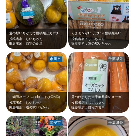
道の駅いちかわで柑橘類とカボチャを買いました(^_-)-☆
くまモンがいっぱい☆柑橘類もいっぱい☆ウトブランドフェア☆
投稿者名：しいちゃん
投稿者名：しいちゃん
撮影場所：自宅の食卓
撮影場所：道の駅いちかわ
市川市
千葉県外
網田ネーブルの山山山＼(◎o◎) ／！「ウトブランドフェア」、2月7日まで開…
見つけました☆千葉県産のオーガニックにんじん(^_-)-☆
投稿者名：しいちゃん
投稿者名：しいちゃん
撮影場所：道の駅いちかわ
撮影場所：自宅の食卓
浦安市
千葉県外