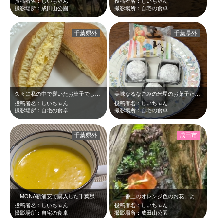
投稿者名：しいちゃん
投稿者名：しいちゃん
撮影場所：成田山公園
撮影場所：自宅の食卓
千葉県外
千葉県外
久々に私の中で響いたお菓子でした＼(^o^) ／
美味なるなごみの米屋のお菓子たち☆こうやってお皿に並べるとかわいい☆
投稿者名：しいちゃん
投稿者名：しいちゃん
撮影場所：自宅の食卓
撮影場所：自宅の食卓
千葉県外
成田市
MONA新浦安で購入した千葉県産のカボチャで作ったパンプキンスープ(^^♪千…
一番上のオレンジ色のお花、よーく見たら蝶々さんが羽を広げて隠れているんです。…
投稿者名：しいちゃん
投稿者名：しいちゃん
撮影場所：自宅の食卓
撮影場所：成田山公園