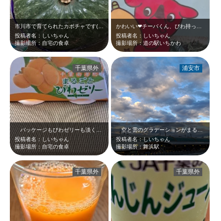
市川市で育てられたカボチャです(^_-)-☆
かわいい❤チーバくん、びわ持ってる～❤
投稿者名：しいちゃん
投稿者名：しいちゃん
撮影場所：自宅の食卓
撮影場所：道の駅いちかわ
千葉県外
浦安市
パッケージもびわゼリーも淡くて優しいオレンジ色(^_-)-☆もちろん、ゼリー…
空と雲のグラデーションがまるで絵画のよう…。キュンときますね…。
投稿者名：しいちゃん
投稿者名：しいちゃん
撮影場所：自宅の食卓
撮影場所：舞浜駅
千葉県外
千葉県外