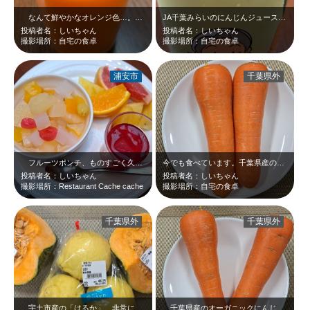
なんて鮮やかなオレンジ色…。JA千葉みらいのにんじんジュース。にんじんの味が…
JA千葉みらいのにんじんジュース☆けっこうイケます☆
投稿者名：しいちゃん
投稿者名：しいちゃん
撮影場所：自宅の食卓
撮影場所：自宅の食卓
浦安市
千葉県外
フルーツポンチ、ものすごく久しぶりに食べました＼(^o^)／最後に食べたのい…
今でも食べています。千葉県産のオーガニックにんじん☆
投稿者名：しいちゃん
投稿者名：しいちゃん
撮影場所：Restaurant Cache cache
撮影場所：自宅の食卓
千葉県外
千葉県外
宇土市産の「はるか」、非常に美味でした。ありがとうございます(^^♪道の駅い…
千葉県産のオーガニックにんじんを使っておもしろ写真を撮りました～(^^♪ちな…