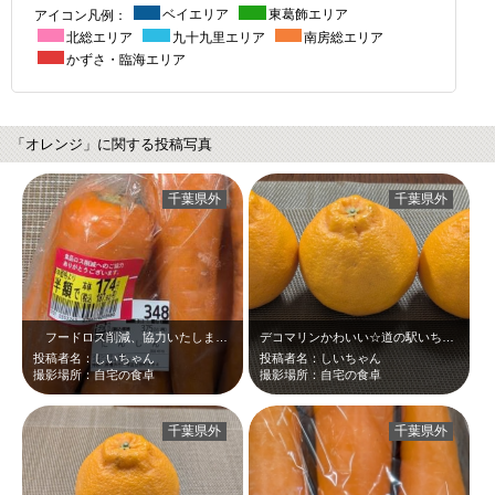
アイコン凡例：
ベイエリア
東葛飾エリア
北総エリア
九十九里エリア
南房総エリア
かずさ・臨海エリア
「オレンジ」に関する投稿写真
千葉県外
千葉県外
フードロス削減、協力いたしました。ちなみにキャロットラペにしました。千葉県産…
デコマリンかわいい☆道の駅いちかわで購入！！
投稿者名：しいちゃん
投稿者名：しいちゃん
撮影場所：自宅の食卓
撮影場所：自宅の食卓
千葉県外
千葉県外