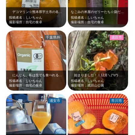
デコマリン☆熊本県宇土市の名産品☆初めて購入しました☆ちなにみに、熊本県の名…
なごみの米屋のゼリーたち☆袋だけ上から～☆カラフル(^_-)-☆
投稿者名：しいちゃん
投稿者名：しいちゃん
撮影場所：自宅の食卓
撮影場所：自宅の食卓
千葉県外
成田市
にんじん、私は生でも食べれるタイプです☆千葉県産オーガニックにんじん、体に良…
始まりました！！12月＼(^o^) ／12月初日の投稿は、成田山公園での美し…
投稿者名：しいちゃん
投稿者名：しいちゃん
撮影場所：自宅の食卓
撮影場所：成田山公園
浦安市
市川市