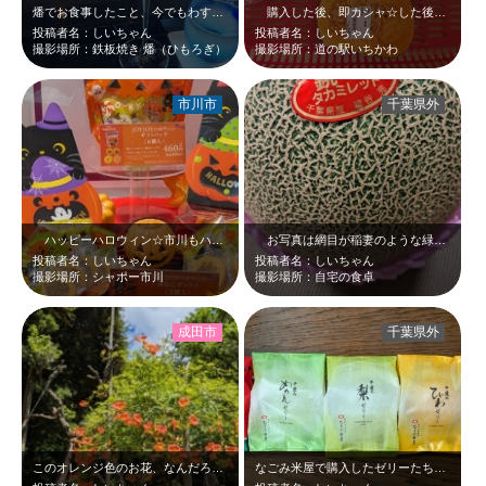
燔でお食事したこと、今でもわすれられません。ウェルカムドリンク、きれいだった…
購入した後、即カシャ☆した後のお写真です。「ウトブランドフェア」で購入した熊…
投稿者名：しいちゃん
投稿者名：しいちゃん
撮影場所：鉄板焼き 燔（ひもろぎ）
撮影場所：道の駅いちかわ
市川市
千葉県外
ハッピーハロウィン☆市川もハロウィン色でした☆かぼちゃにネコちゃん、かわいい…
お写真は網目が稲妻のような緑色のきれいなメロンですが、中身はオレンジです☆こ…
投稿者名：しいちゃん
投稿者名：しいちゃん
撮影場所：シャポー市川
撮影場所：自宅の食卓
成田市
千葉県外
このオレンジ色のお花、なんだろうな～。ここで蝶々さん見つけたんですよね～。
なごみ米屋で購入したゼリーたち☆カラフル☆もちろん味も違う！！