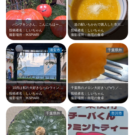
パンプキンさん、こんにちはー＼(^o^) ／少し早いですけど、ハッピーハロウ…
道の駅いちかわで購入した市川で作られたカボチャでパンプキンスープを作りました…
投稿者名：しいちゃん
投稿者名：しいちゃん
撮影場所：IKSPIARI
撮影場所：自宅の食卓
浦安市
千葉県外
10月は私の大好きなハロウィンの季節＼(^o^) ／千葉県でも思い切り楽しみ…
千葉県のメロン大好き＼(^o^) ／タカミレッド大好き＼(^o^) ／
投稿者名：しいちゃん
投稿者名：しいちゃん
撮影場所：IKSPIARI
撮影場所：自宅の食卓
千葉県外
市川市