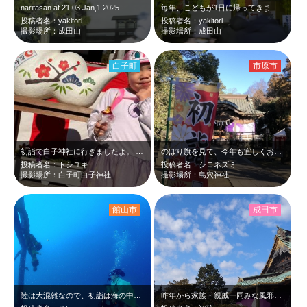
naritasan at 21:03 Jan,1 2025
毎年、こどもが1日に帰ってきます。その夜、初詣に行ってます。naritasan…
投稿者名：yakitori
投稿者名：yakitori
撮影場所：成田山
撮影場所：成田山
白子町
市原市
初詣で白子神社に行きましたよ。 干支のヘビとの記念写真です。
のぼり旗を見て、今年も宜しくお願いします。と、しみじみ感じる朝です。
投稿者名：トシユキ
投稿者名：シロネズミ
撮影場所：白子町白子神社
撮影場所：島穴神社
館山市
成田市
陸は大混雑なので、初詣は海の中でゆっくり行いました。洲崎神社の分社で86歳の社…
昨年から家族・親戚一同みな風邪引きでしたが、なんとか無事に初詣に行けました。