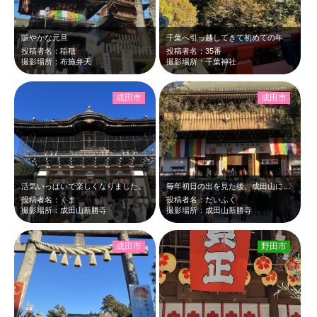
賑やかな元旦
千葉へ引っ越してきて初めての年末年始、家族で初詣へ。荘厳な雰囲気の中、多少空気…
投稿者名：稲穂
投稿者名：35番
撮影場所：布施弁天
撮影場所：千葉神社
成田市
成田市
活気いっぱいで楽しくなりました。
毎年初日の出を見た後、成田山に初詣に行きます。朝7時頃が狙い目です。
投稿者名：くま
投稿者名：だいふく
撮影場所：成田山新勝寺
撮影場所：成田山新勝寺
成田市
野田市