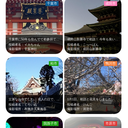
千葉市
成田市
千葉県に50年も住んでて初参拝です…申し訳ありませんでした。
成田山新勝寺で初詣！ 今年も良い年になりますように！
投稿者名：イカちゃん
投稿者名：こっぺぱん
撮影場所：千葉神社
撮影場所：成田山新勝寺
柏市
鴨川市
立派なお寺でした。 成人の日で、着物姿の方もいらっしゃりました。
1月1日、初詣と花見をしました。
投稿者名：くろいぬ
投稿者名：けんご
撮影場所：布施弁天東海寺
撮影場所：清澄寺
我孫子市
市原市