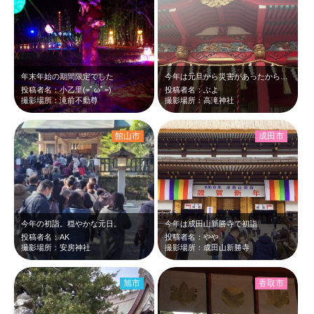
年末年始の期間限定でした
今年は元旦から災害があったからか人出が多かった。
投稿者名：小乙里(=ﾟωﾟ=)
投稿者名：ぶよ
撮影場所：滝前不動尊
撮影場所：高滝神社
館山市
成田市
今年の初詣。穏やかな元日。
今年は成田山新勝寺で初詣
投稿者名：AK
投稿者名：やや
撮影場所：安房神社
撮影場所：成田山新勝寺
旭市
香取市