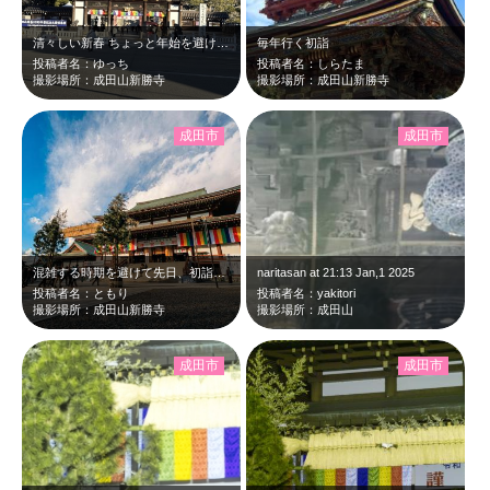
清々しい新春 ちょっと年始を避けるだけで、朝はすきすき！
毎年行く初詣
投稿者名：ゆっち
投稿者名：しらたま
撮影場所：成田山新勝寺
撮影場所：成田山新勝寺
成田市
成田市
混雑する時期を避けて先日、初詣に行ってきました。
naritasan at 21:13 Jan,1 2025
投稿者名：ともり
投稿者名：yakitori
撮影場所：成田山新勝寺
撮影場所：成田山
成田市
成田市