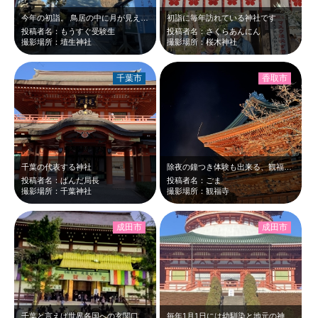
今年の初詣。 鳥居の中に月が見えてました。
初詣に毎年訪れている神社です
投稿者名：もうすぐ受験生
投稿者名：さくらあんにん
撮影場所：埴生神社
撮影場所：桜木神社
千葉市
香取市
千葉の代表する神社
除夜の鐘つき体験も出来る、観福寺の鐘撞き堂の写真。 星も綺麗な夜でした。
投稿者名：ぱんだ局長
投稿者名：ごま
撮影場所：千葉神社
撮影場所：観福寺
成田市
成田市
千葉と言えば世界各国への玄関口の成田。成田と言えば成田山新勝寺。大変な時代。元…
毎年1月1日には幼馴染と地元の神社に初詣に行っていましたが、今年はプチ旅行も兼…