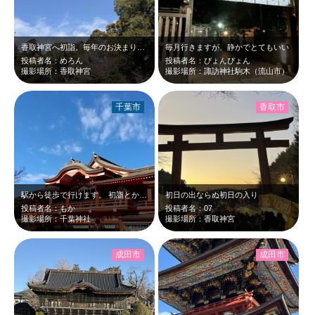
香取神宮へ初詣。毎年のお決まり、まず香取神宮へ行かないと始まりません。
毎月行きますが、静かでとてもいい
投稿者名：めろん
投稿者名：ぴょんぴょん
撮影場所：香取神宮
撮影場所：諏訪神社駒木（流山市）
千葉市
香取市
駅から徒歩で行けます。 初詣とかは混んでると思います。 建物が立派です。 …
初日の出ならぬ初日の入り
投稿者名：もか
投稿者名：07
撮影場所：千葉神社
撮影場所：香取神宮
成田市
成田市