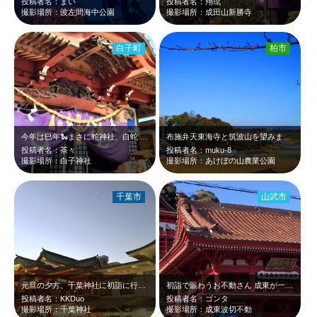
投稿者名：まい
投稿者名：翔琉
撮影場所：波左間海中公園
撮影場所：成田山新勝寺
白子町
柏市
今年は巳年🐍まさに蛇神社、白蛇 お詣りに❗️
布施弁天東海寺と筑波山を望みます。 良い気が流れていました。
投稿者名：茶々
投稿者名：muku-8
撮影場所：白子神社
撮影場所：あけぼの山農業公園
千葉市
山武市
元旦の夕方、千葉神社に初詣に行ってきました。参拝客が多かったです。
初詣で賑わうお不動さん 成東が一望できます
投稿者名：KKDuo
投稿者名：ゴンタ
撮影場所：千葉神社
撮影場所：成東波切不動