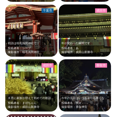
千葉市
成田市
初詣は稲毛浅間神社で！
年が変わった瞬間です
投稿者名：シープ
投稿者名：あ
撮影場所：稲毛浅間神社
撮影場所：成田山新勝寺
成田市
香取市
８月に家族が増えて初めての初詣です。
今年の元旦はいつもよりも寒くなく、人で賑わっていました。甘酒を飲みながら初詣ま…
投稿者名：まぼちゃん
投稿者名：桃太
撮影場所：成田山新勝寺
撮影場所：香取神宮