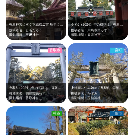
香取神宮に次ぐ下総國ニ宮 辰年に相応しい彫刻も見もの
令和6（2024）年の初詣は、香取市の【香取神宮】に行きました。 下総一ノ宮…
投稿者名：ともたろう
投稿者名：川崎市民っす！
撮影場所：玉﨑神社
撮影場所：香取神宮
香取市
一宮町
令和6（2024）年の初詣は、香取市の【香取神宮】に行きました。 下総一ノ宮…
上総国に住み始めて早5年。毎年、お詣りに行きます。…たぶん。
投稿者名：川崎市民っす！
投稿者名：かずみ
撮影場所：香取神宮
撮影場所：玉前神社
柏市
千葉市