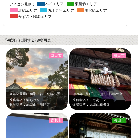
アイコン凡例：
ベイエリア
東葛飾エリア
北総エリア
九十九里エリア
南房総エリア
かずさ・臨海エリア
「初詣」に関する投稿写真
成田市
成田市
今年の元旦に初詣に行った時の写真です。 曇天だったため綺麗な朝日は見れません…
2026年1月1日。 初詣。 快晴の空を見上げたら、 鮮やかな飾り。
投稿者名：楽ちゃん
投稿者名：にゃあ～ンコ
撮影場所：成田山、新勝寺
撮影場所：成田山新勝寺
香取市
流山市