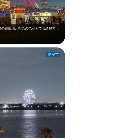
マザー牧場の花火を毎年観に行きます！ 夕方の遊園地と空のの色がとても綺麗で素…
浦安市