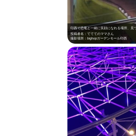
印西で恐竜と一緒に笑顔になれる場所、見
投稿者名：てててのママさん
撮影場所：bighopガーデンモール印西