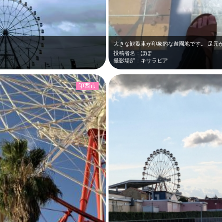
投稿者名：ぽぽ
撮影場所：キサラピア
印西市