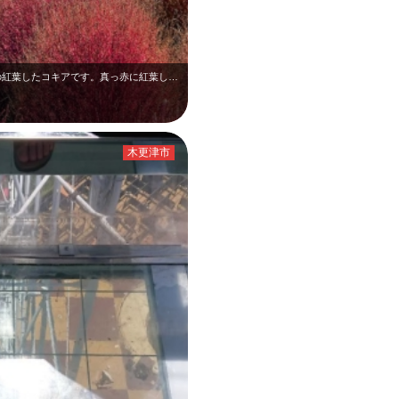
10月下旬の東京ドイツ村です。コキアの谷の紅葉したコキアです。真っ赤に紅葉した…
木更津市