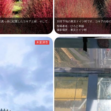
10月下旬の東京ドイツ村です。コキアの谷の真っ赤に紅葉したコキアと緑、そして青…
投稿者名：ひろと本線
撮影場所：東京ドイツ村
木更津市