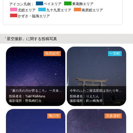
アイコン凡例：
ベイエリア
東葛飾エリア
北総エリア
九十九里エリア
南房総エリア
かずさ・臨海エリア
「星空撮影」に関する投稿写真
南房総市
一宮町
『夏の天の川が昇るころ』 一月末の夜明け この時期は、朝が来る直前に水…
今年のふたご座流星群は当たり年だった ここなら駐車場の前の前だから怖くなよ
投稿者名：Taiki KaiMana
投稿者名：りえたん
撮影場所：野島崎灯台
撮影場所：釣ヶ崎海岸
鴨川市
大多喜町