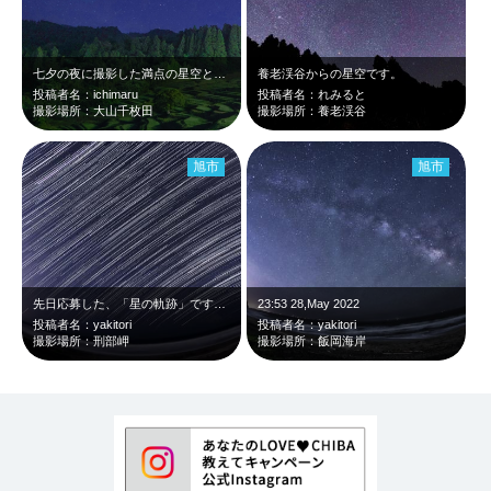
七夕の夜に撮影した満点の星空と大山千枚田の棚田がとても綺麗で、千葉県がより好き…
養老渓谷からの星空です。
投稿者名：ichimaru
投稿者名：れみると
撮影場所：大山千枚田
撮影場所：養老渓谷
旭市
旭市
先日応募した、「星の軌跡」ですが、飛行機の線が入ってしまってとても見にくいと感…
23:53 28,May 2022
投稿者名：yakitori
投稿者名：yakitori
撮影場所：刑部岬
撮影場所：飯岡海岸