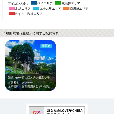
アイコン凡例：
ベイエリア
東葛飾エリア
北総エリア
九十九里エリア
南房総エリア
かずさ・臨海エリア
「服部紫陽花屋敷」に関する投稿写真
茂原市
紫陽花が一面に咲き誇る最高な場所です😆
投稿者名：グッチー
撮影場所：服部農園あじさい屋敷