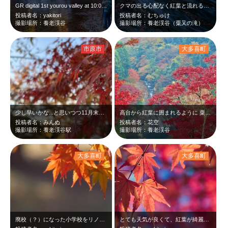
GR digital 1st yourou valley at 10:06 N…
クマの出る心配なく紅葉と流れる清流を愛でることができました！
投稿者名：yakitori
投稿者名：むちゅけ
撮影場所：養老渓谷
撮影場所：養老渓谷（粟又の滝）
市原市
大多喜町
少し早いかな...と思いつつ11月末に養老渓谷へ。一気に寒くなった影響で、駅前…
高台から紅葉に囲まれるように 粟又の滝見えました
投稿者名：みんぬ
投稿者名：花空
撮影場所：養老渓谷駅
撮影場所：養老渓谷
大多喜町
大多喜町
廃校（？）になった小学校をリノベーションした施設のようです。yourou va…
とても天気が良くて、紅葉が綺麗でした。yourou valley at 11/…