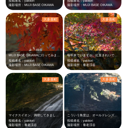
投稿者名：yakitori
投稿者名：yakitori
撮影場所：MUJI BASE OIKAWA
撮影場所：MUJI BASE OIKAWA
大多喜町
大多喜町
MUJI BASE OIKAWAに行ってみました。yourou valley …
毎年来ていますが、紅葉きれいです。yourou valley at10:56 …
投稿者名：yakitori
投稿者名：yakitori
撮影場所：MUJI BASE OIKAWA
撮影場所：養老渓谷
大多喜町
大多喜町
マイナスイオン、満喫してきました。yourou valley at 10:07…
こういう角度は、オールドレンズには辛いです。yourou valley at …
投稿者名：yakitori
投稿者名：yakitori
撮影場所：養老渓谷
撮影場所：養老渓谷