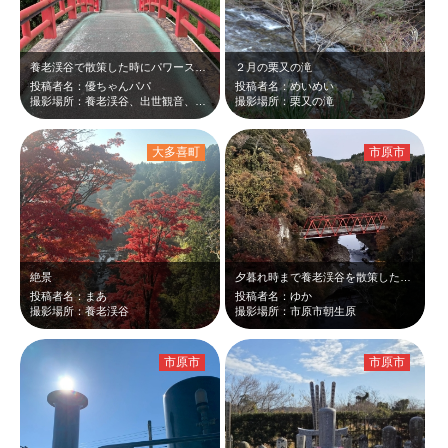
養老渓谷で散策した時にパワースポットの出世観音にお詣りするために渡った観音橋を…
２月の栗又の滝
投稿者名：優ちゃんパパ
投稿者名：めいめい
撮影場所：養老渓谷、出世観音、観音橋
撮影場所：栗又の滝
大多喜町
市原市
絶景
夕暮れ時まで養老渓谷を散策した後、駅に向かう帰路で撮影しました。夕方は紅葉の赤…
投稿者名：まあ
投稿者名：ゆか
撮影場所：養老渓谷
撮影場所：市原市朝生原
市原市
市原市