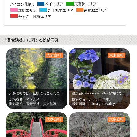
アイコン凡例：
ベイエリア
東葛飾エリア
北総エリア
九十九里エリア
南房総エリア
かずさ・臨海エリア
「養老渓谷」に関する投稿写真
大多喜町
大多喜町
大多喜町では千葉県にもこんな自然があったの！？と思える位大自然が広がっておりま…
温泉宿shinra yoro valley館内にて、あじさいがとても綺麗で撮影…
投稿者名：マックス
投稿者名：ジェラトニオン
撮影場所：養老渓谷、弘文堂跡
撮影場所：shinra yoro valley
大多喜町
大多喜町