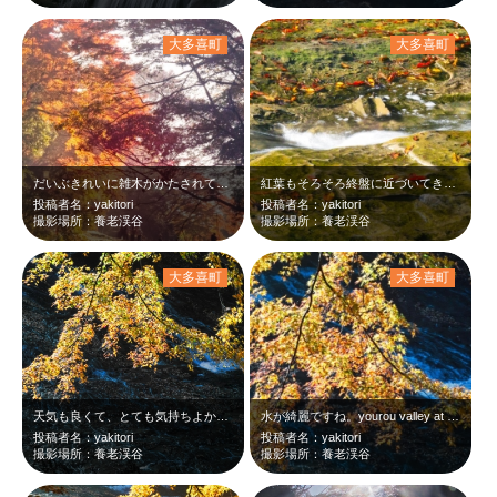
大多喜町
大多喜町
だいぶきれいに雑木がかたされていました。残念ですが、紅葉の木も切られてしまって…
紅葉もそろそろ終盤に近づいてきたようです。yourou valley at 9…
投稿者名：yakitori
投稿者名：yakitori
撮影場所：養老渓谷
撮影場所：養老渓谷
大多喜町
大多喜町
天気も良くて、とても気持ちよかったです。yourou valley at 9:…
水が綺麗ですね。yourou valley at 8:54 Nov,24 20…
投稿者名：yakitori
投稿者名：yakitori
撮影場所：養老渓谷
撮影場所：養老渓谷