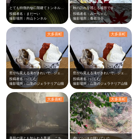
とても特徴的な二階建てトンネル、、もう1つの出口は一体どこへ通じているのやら、、
秋の訪れを感じる場所です
投稿者名：まだーい
投稿者名：みーちゃん
撮影場所：向山トンネル
撮影場所：養老渓谷
大多喜町
大多喜町
窓から見える滝がきれいで、ジェラートはすごくおいしかったです♡
窓から見える滝がきれいで、ジェラートはすごくおいしかったです♡
投稿者名：にしむ
投稿者名：にしむ
撮影場所：山里のジェラテリア山猫
撮影場所：山里のジェラテリア山猫
大多喜町
大多喜町
美肌の湯とも知られる黒湯。 こちらの川の家さんでは、男湯と女湯は夜と朝で差し…
赤いツバキが咲いていた。