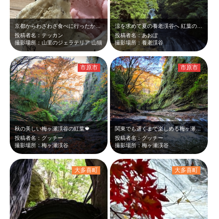
京都からわざわざ食べに行ったかいがありました。フレッシュな甘味がすてきです。地…
涼を求めて夏の養老渓谷へ 紅葉の時期もいいけど、 夏の養老渓谷は緑がまぶし…
投稿者名：テッカン
投稿者名：あおぽ
撮影場所：山里のジェラテリア 山猫
撮影場所：養老渓谷
市原市
市原市
秋の美しい梅ヶ瀬渓谷の紅葉🍁
関東でも遅くまで楽しめる梅ヶ瀬渓谷✨️ 本当に素敵な場所です😆
投稿者名：グッチー
投稿者名：グッチー
撮影場所：梅ヶ瀬渓谷
撮影場所：梅ヶ瀬渓谷
大多喜町
大多喜町