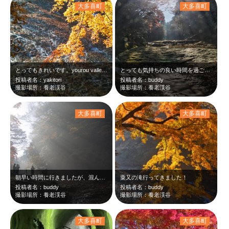
大多喜町
大多喜町
とってもきれいです。yourou valley at 8:53 Nov,24 …
とっても気持ちの良い時間を過ごせました。
投稿者名：yakitori
投稿者名：buddy
撮影場所：養老渓谷
撮影場所：養老渓谷
大多喜町
大多喜町
朝早い時間に行きましたが、混んでました。
粟又の滝行ってきました！
投稿者名：buddy
投稿者名：buddy
撮影場所：養老渓谷
撮影場所：養老渓谷
大多喜町
大多喜町