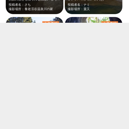
投稿者名：さち
投稿者名：ナミ
撮影場所：養老渓谷温泉川の家
撮影場所：粟又
大多喜町
大多喜町
11月の終わりにバスツアーで行った養老渓谷の粟又の滝。 夏に行ったバスツアー…
とてもリラックスできた秋休み
投稿者名：チッチ
投稿者名：チコ
撮影場所：粟又の滝
撮影場所：向山・共栄トンネル
市原市
大多喜町
関東で1番遅くまで楽しめる、秋の梅ヶ瀬渓谷🍁
展望台からの眺めは絶景です❗️
投稿者名：グッチー
投稿者名：tokasachi