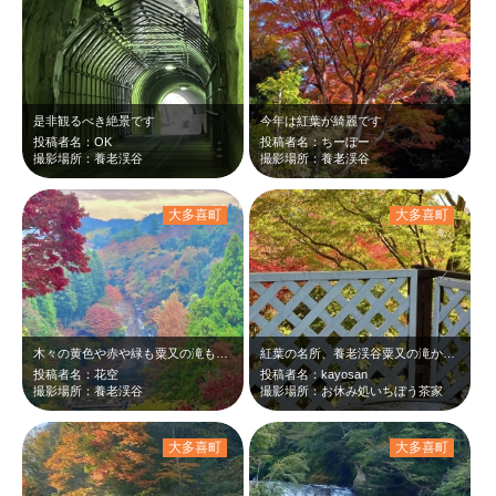
是非観るべき絶景です
今年は紅葉が綺麗です
投稿者名：OK
投稿者名：ちーぼー
撮影場所：養老渓谷
撮影場所：養老渓谷
大多喜町
大多喜町
木々の黄色や赤や緑も粟又の滝も空も 綺麗でした
紅葉の名所、養老渓谷粟又の滝から徒歩3、4分にあるお休み処いちぼう茶家（茶屋で…
投稿者名：花空
投稿者名：kayosan
撮影場所：養老渓谷
撮影場所：お休み処いちぼう茶家
大多喜町
大多喜町