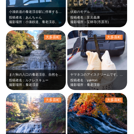
小湊鉄道の養老渓谷駅に停車する里山トロッコ。太陽の光が里山トロッコを、よりノス…
伏姫のモデル
投稿者名：あんちゃん
投稿者名：里見義康
撮影場所：小湊鉄道、養老渓谷、養老渓谷駅
撮影場所：宝林寺(市原市)
大多喜町
大多喜町
まだ秋の入口の養老渓谷、自然を求めて粟又の滝を初めて訪れました。自然の中に佇ん…
ヤマネコのアイスクリームです。yamaneko ice cream at 10…
投稿者名：ルナレスキュー
投稿者名：yakitori
撮影場所：養老渓谷
撮影場所：養老渓谷
大多喜町
大多喜町