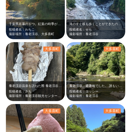
千葉県名瀑の１つ。紅葉の時季が１番綺麗ですよ。 朝陽を狙って撮りました。
滝のすぐ横も歩くことができたので、より一層迫力がありました。 粟又の滝は幅が…
投稿者名：わちこ
投稿者名：せら
撮影場所：養老渓谷、大多喜町
撮影場所：養老渓谷
大多喜町
大多喜町
養老渓谷温泉を訪ねた際 養老渓谷観光センターやまびこに立ち寄りました。 珍…
養老渓谷、避暑地でした。 誰もいない川で、ゆったり涼しく、マイナスイオンたっ…
投稿者名：さち
投稿者名：ヨッシー
撮影場所：養老渓谷観光センターやまびこ
撮影場所：養老渓谷
大多喜町
大多喜町