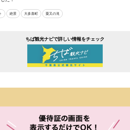
ト
絶景
大多喜町
粟又の滝
ちば観光ナビで詳しい情報をチェック