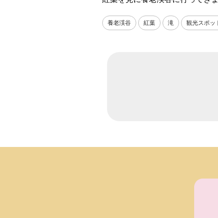
養老渓谷
紅葉
滝
観光スポッ