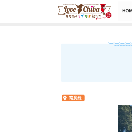
HO
南房総