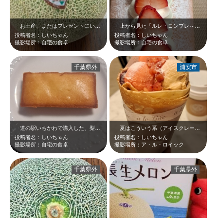
お土産、またはプレゼントにいただけたらうれしいメロンなり(^_-)-☆千葉県…
上から見た「ルレ・コンプレ～フレーズ～」です☆最高のお味でビジュアルもエレガ…
投稿者名：しいちゃん
投稿者名：しいちゃん
撮影場所：自宅の食卓
撮影場所：自宅の食卓
千葉県外
浦安市
道の駅いちかわで購入した、梨フィナンシェ❤梨シャーベットをケーキの中に入れた…
夏はこういう系（アイスクレープ）も食べたい＼(^o^) ／ルージュカラメルグ…
投稿者名：しいちゃん
投稿者名：しいちゃん
撮影場所：自宅の食卓
撮影場所：ア・ル・ロイック
千葉県外
千葉県外