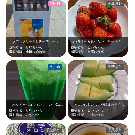
成田市
千葉県外
ソフトクリームとチーズケーキ、非常においしかったです(^_-)-☆ありがとう…
もうそろそろ食べたい…チーバベリー☆
投稿者名：しいちゃん
投稿者名：しいちゃん
撮影場所：成田ゆめ牧場
撮影場所：自宅の食卓
市川市
千葉県外
ハッピーハロウィン！！いちCafeの甘さ控えめバニラアイスを乗せたクリームソ…
メロンのおいしい季節は過ぎてしまいましたが、飯岡メロンの美しさとおいしさは今…
投稿者名：しいちゃん
投稿者名：しいちゃん
撮影場所：いちCafe
撮影場所：自宅の食卓
千葉県外
千葉県外