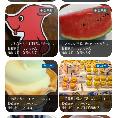
千葉県外
千葉県外
これな～んだ？正解は「チーバくんチョコクランチ」です＼(^o^) ／メッセー…
スイカの季節、終わっちゃったばかりで、次おいしくいただけるのはまだだいぶ先で…
投稿者名：しいちゃん
投稿者名：しいちゃん
撮影場所：自宅の食卓
撮影場所：自宅の食卓
市川市
船橋市
10月に梨ソフトクリームをいただきました☆いちCafeでね☆やはり梨ソフトク…
千葉県自慢の「梨」がいーっぱい＼(^o^) ／ものすごい量！！我ながら面白い…
投稿者名：しいちゃん
投稿者名：しいちゃん
撮影場所：いちCafe
撮影場所：東武百貨店船橋店