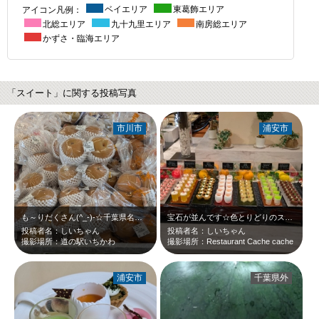
アイコン凡例：
ベイエリア
東葛飾エリア
北総エリア
九十九里エリア
南房総エリア
かずさ・臨海エリア
「スイート」に関する投稿写真
市川市
浦安市
も～りだくさん(^_-)-☆千葉県名物の梨☆
宝石が並んです☆色とりどりのスイートな宝石が…。
投稿者名：しいちゃん
投稿者名：しいちゃん
撮影場所：道の駅いちかわ
撮影場所：Restaurant Cache cache
浦安市
千葉県外