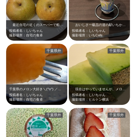
最近自宅の近くのスーパーで船橋市の梨を売っているのをみかけました。ちなみに写…
おいしさ一級品の道の駅いちかわ、「いちCafe」の梨ソフトクリーム(^^♪梨…
投稿者名：しいちゃん
投稿者名：しいちゃん
撮影場所：自宅の食卓
撮影場所：いちCafe
千葉県外
千葉県外
千葉県のメロン大好き＼(^o^) ／タカミレッド大好き＼(^o^) ／
現在はやっていませんが、メロンフェアに訪れた時のお写真です。今更かもしれませ…
投稿者名：しいちゃん
投稿者名：しいちゃん
撮影場所：自宅の食卓
撮影場所：ヒルトン横浜
千葉県外
千葉県外