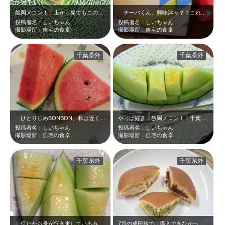
飯岡メロン！！上から見てもこのビジュアル！！
チーバくん、興味津々？？これはね、長生メロンっていうんだよ～☆おいしいおいし…
投稿者名：しいちゃん
投稿者名：しいちゃん
撮影場所：自宅の食卓
撮影場所：自宅の食卓
千葉県外
千葉県外
ひとりじめBONBON、私は近くのスーパーで購入しましたが、お土産としていた…
やっぱ好き、飯岡メロン！！千葉県の誇るべき名産品！！
投稿者名：しいちゃん
投稿者名：しいちゃん
撮影場所：自宅の食卓
撮影場所：自宅の食卓
千葉県外
千葉県外
何だかお舟が行き来しているみたいですね(^_-)-☆おもしろ写真です(^^♪
7月の成田旅では購入できなかったので、次は必ず！！