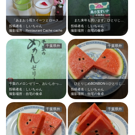
「あまおう苺スイーツとローストビーフ、海の幸ご褒美ビュッフェ」に行ってきまし…
また来年も買います。ひとりじめBONBON！！千葉県産のスイカ、そして「千葉…
投稿者名：しいちゃん
投稿者名：しいちゃん
撮影場所：Restaurant Cache cache
撮影場所：自宅の食卓
千葉県外
千葉県外
千葉のメロンゼリー、おいしかったです☆パッケージにも癒されます(^_-)-☆
ひとりじめBONBON☆ひとりじめはさすがにできませんが、分け合って食べるの…
投稿者名：しいちゃん
投稿者名：しいちゃん
撮影場所：自宅の食卓
撮影場所：自宅の食卓
千葉県外
千葉県外