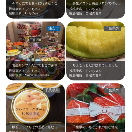
今すぐにでも食べに行きたくなる、道の駅いちかわ内のカフェ、いちCafeで販売…
長生メロンと長生メロンで作った…というか溢れる果汁をコップに集めたメロンジュ…
投稿者名：しいちゃん
投稿者名：しいちゃん
撮影場所：いちCafe
撮影場所：自宅の食卓
浦安市
千葉県外
食品サンプルだけでもこの豪華さ！！もちろん、実際のお食事も豪華＼(^o^) …
ちょこっとだけ熟れてしまった感じがしますが、千葉県の名産品である、「長生メロ…
投稿者名：しいちゃん
投稿者名：しいちゃん
撮影場所：Salon de Sweets
撮影場所：自宅の食卓
千葉県外
千葉県外
以前、ラブちばの景品にもなっていた「びわソフトクリーム」＼(^o^) ／気に…
千葉県のいちごが私の住む地域まで…。この調子でどんどん千葉県の「赤」が広まっ…