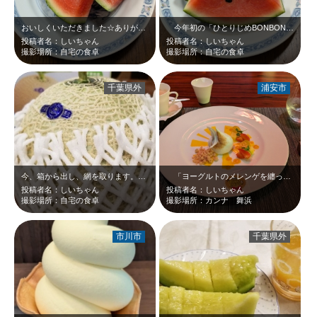
おいしくいただきました☆ありがとう、千葉県の赤！！
今年初の「ひとりじめBONBON」＼(^o^) ／色鮮やかでジューシー☆千葉…
投稿者名：しいちゃん
投稿者名：しいちゃん
撮影場所：自宅の食卓
撮影場所：自宅の食卓
千葉県外
浦安市
今、箱から出し、網を取ります。なんか同化しているように見える…。
「ヨーグルトのメレンゲを纏ったパイナップルとイチゴのムースグラッセ」です☆「…
投稿者名：しいちゃん
投稿者名：しいちゃん
撮影場所：自宅の食卓
撮影場所：カンナ 舞浜
市川市
千葉県外