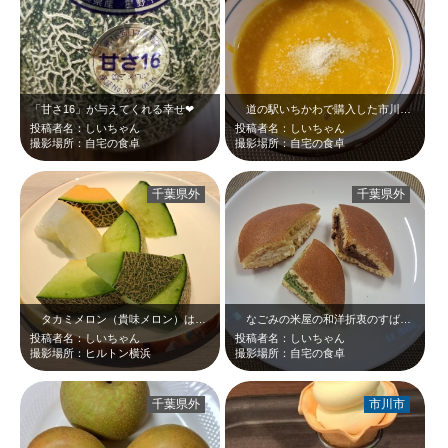
「甘さ16」が与えてくれる幸せ❤
道の駅いちかわで購入した市川で作られたカボチャでパンプキンスープを作りました…
投稿者名：しいちゃん
投稿者名：しいちゃん
撮影場所：自宅の食卓
撮影場所：自宅の食卓
千葉県外
千葉県外
タカミメロン（貴味メロン）は千葉県の名産品＼(^o^) ／ちなみに手前のメロ…
なごみの米屋の和洋折衷のすばらしいお菓子、「生どら」！！表面も断面も美しく、…
投稿者名：しいちゃん
投稿者名：しいちゃん
撮影場所：ヒルトン横浜
撮影場所：自宅の食卓
千葉県外
市川市