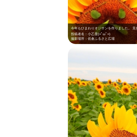
今年もひまわりオジサンを作りました。 見
投稿者名：小乙里(=ﾟωﾟ=)
撮影場所：佐倉ふるさと広場