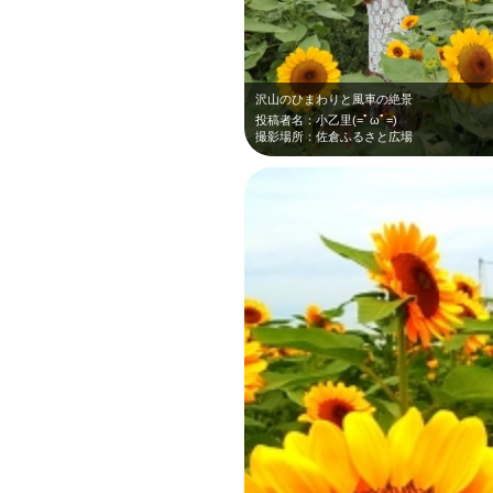
沢山のひまわりと風車の絶景
投稿者名：小乙里(=ﾟωﾟ=)
撮影場所：佐倉ふるさと広場