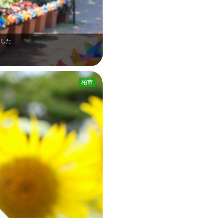
ました
柏市