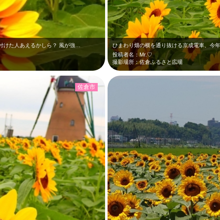
付けた人あえるかしら？ 風が強…
投稿者名：Mr.♡
撮影場所：佐倉ふるさと広場
佐倉市