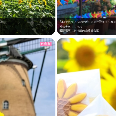
した
入口でカラフルなかざぐるまが迎えてくれ
投稿者名：らりお
撮影場所：あけぼの山農業公園
佐倉市