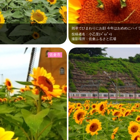
雑草でひまわりにお顔 今年はおめめにハイ
投稿者名：小乙里(=ﾟωﾟ=)
撮影場所：佐倉ふるさと広場
佐倉市