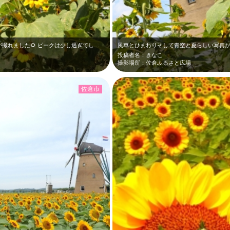
風車とひまわりそして青空と夏らしい写真が撮れました🌻 ピークは少し過ぎてしま…
投稿者名：きなこ
撮影場所：佐倉ふるさと広場
佐倉市