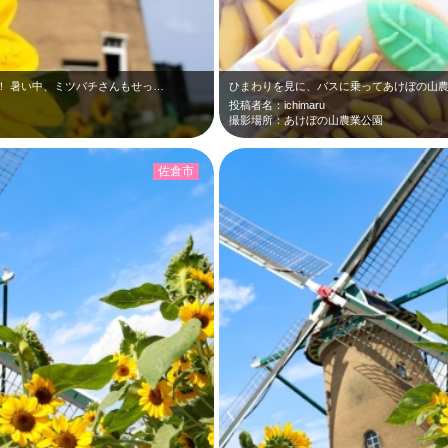
！ 暑い中、ミツバチさんもせっ…
投稿者名：ichimaru
撮影場所：あけぼの山農業公園
佐倉市