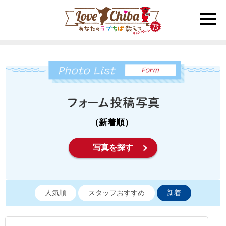
toggle
naviga
（新着順）
写真を探す
人気順
スタッフおすすめ
新着