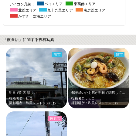
アイコン凡例：
ベイエリア
東葛飾エリア
北総エリア
九十九里エリア
南房総エリア
かずさ・臨海エリア
「飲食店」に関する投稿写真
旭市
旭市
明日で閉店 悲しい
60年続いたお店が明日で閉店してしまいます。子供の頃から家族でよく行っていたの…
投稿者名：ヒロ
投稿者名：ヒロ
撮影場所：和風レストランにわ
撮影場所：和風レストランにわ
佐倉市