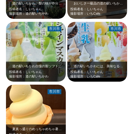
道の駅いちかわ。梨の味が存分に楽しめる「梨ソフト」が看板スイーツ！カフェやイ…
おいしさ一級品の道の駅いちかわ、「いちCafe」の梨ソフトクリーム(^^♪梨…
投稿者名：しいちゃん
投稿者名：しいちゃん
撮影場所：道の駅いちかわ
撮影場所：いちCafe
市川市
市川市
道の駅いちかわ自慢の梨ソフトクリーム以外に、今は限定でシャインマスカットのス…
道の駅いちかわには、美味なる自慢のソフトクリームがたくさんあります！！名物ソ…
投稿者名：しいちゃん
投稿者名：しいちゃん
撮影場所：道の駅いちかわ
撮影場所：いちCafe
市川市
夏真っ盛りのめっちゃめちゃ暑い時にいただいた「いちCafe」の「梨ソフトクリ…