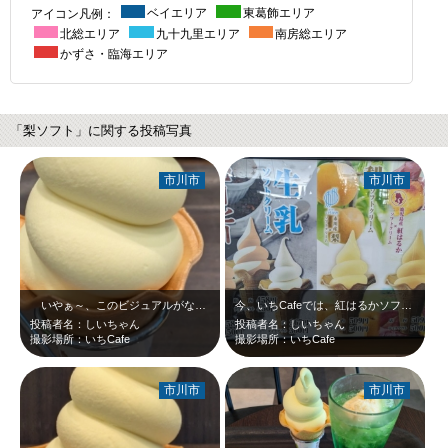
アイコン凡例：
ベイエリア
東葛飾エリア
北総エリア
九十九里エリア
南房総エリア
かずさ・臨海エリア
「梨ソフト」に関する投稿写真
市川市
市川市
いやぁ～、このビジュアルがなんとも…。ド迫力(^_-)-☆しかし、味は一級品…
今、いちCafeでは、紅はるかソフトが販売されているそうです。
投稿者名：しいちゃん
投稿者名：しいちゃん
撮影場所：いちCafe
撮影場所：いちCafe
市川市
市川市