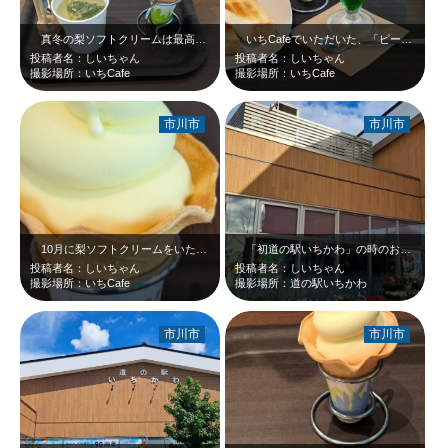
真冬の梨ソフトクリームは最高（もちろん、夏はもっとおいしい）＼(^o^) ／…
いちCafeでいただいた、「ピーターパンの厚切りバタートースト」と「梨ソフト…
投稿者名：しいちゃん
投稿者名：しいちゃん
撮影場所：いちCafe
撮影場所：いちCafe
市川市
市川市
10月に梨ソフトクリームをいただきました☆いちCafeでね☆やはり梨ソフトク…
「初道の駅いちかわ」の時のお写真です。お花が売ってありました。ソフトクリーム…
投稿者名：しいちゃん
投稿者名：しいちゃん
撮影場所：いちCafe
撮影場所：道の駅いちかわ
市川市
市川市