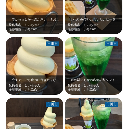
でかっ☆しかも渦が厚い！！お上品な味わいな梨ソフトクリームなのに「圧」がすご…
いちCafeでいただいた、ピーターパンの厚切りバタートースト、大人のメロンク…
投稿者名：しいちゃん
投稿者名：しいちゃん
撮影場所：いちCafe
撮影場所：いちCafe
市川市
市川市
今すぐにでも食べに行きたくなる、道の駅いちかわ内のカフェ、いちCafeで販売…
道の駅いちかわ名物の梨ソフト、そして甘さ控えめの大人のクリームメロンソーダ☆…
投稿者名：しいちゃん
投稿者名：しいちゃん
撮影場所：いちCafe
撮影場所：いちCafe
市川市
市川市